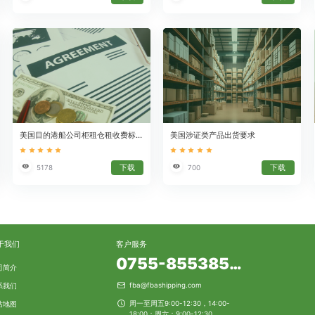
美国目的港船公司柜租仓租收费标准参考表
美国涉证类产品出货要求
下载
下载
5178
700
于我们
客户服务
0755-85538553
司简介
fba@fbashipping.com
系我们
周一至周五9:00-12:30，14:00-
站地图
18:00；周六：9:00-12:30