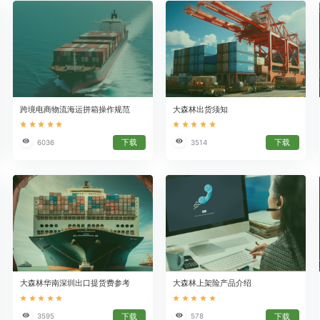
跨境电商物流海运拼箱操作规范
大森林出货须知
下载
下载
6036
3514
大森林华南深圳出口提货费参考
大森林上架险产品介绍
下载
下载
3595
578