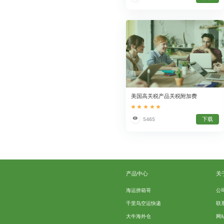
美国高关税产品关税附加费
下载
5465
产品中心
关
海运拼箱哥
公
千里鸟空运快递
联
大牛海外仓
网