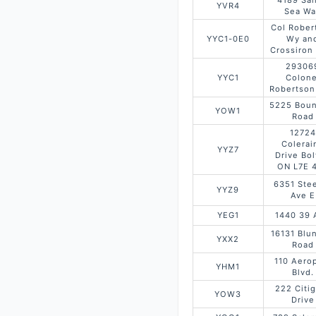
4189 Sal
YVR4
Sea Wa
Col Rober
YYC1-0E0
Wy an
Crossiron
29306
YYC1
Colone
Robertson
5225 Boun
YOW1
Road
12724
Colerai
YYZ7
Drive Bo
ON L7E 
6351 Ste
YYZ9
Ave E
YEG1
1440 39 
16131 Blu
YXX2
Road
110 Aero
YHM1
Blvd.
222 Citi
YOW3
Drive