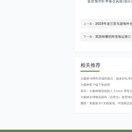
提前预判旺季爆仓风险(如Q4黑
2025年波兰亚马逊海外
上一条：
英国有哪些跨境海运港口
下一条：
相关推荐
大森林16周年庆福利就位，超多好礼等
大森林客户端下单说明
喜讯！大森林物流创始人 Forest 荣
大森林全球物流国内（自营仓）收货地
重磅！美最新301关税落地，中国商品加征