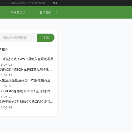
登录
千里鸟空运
关于我们
搜索
章推荐
月31日起生效！AWD调整入仓规则调整
26-07-21
欧盟正式取消150欧元进口商品豁免政策，每件加征3欧元进口关税
26-07-15
个人生活用品集运美国：衣服鞋帽海运计费方式
26-07-03
CPSC eFiling 落地倒计时！超详细“保姆级”实操指南来了！
26-06-23
亚马逊美国站7月8日起实施CPSC证书电子申报要求，FBA受管制商品需提前申报
26-06-08