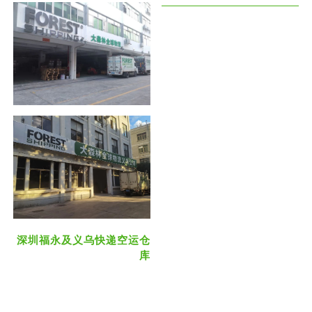
深圳福永及义乌快递空运仓
库