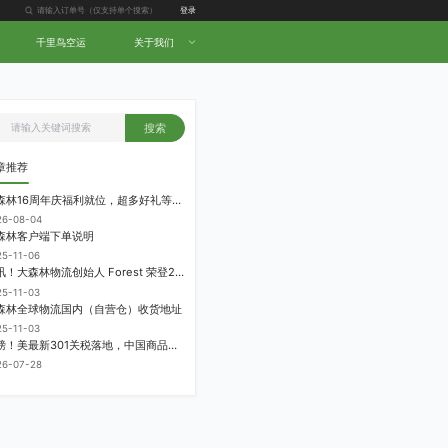
登录
千里鸟空运
关于我们
搜索
章推荐
大森林16周年庆福利就位，超多好礼等你拿！
26-08-04
森林客户端下单说明
25-11-06
喜讯！大森林物流创始人 Forest 荣登2025中国跨境电商物流名人堂！
25-11-03
森林全球物流国内（自营仓）收货地址
25-11-03
重磅！美最新301关税落地，中国商品加征12.5%！
26-07-28