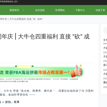
新闻资讯
合作流程
常用网站
下载中心
在线下单
 周年庆 | 大牛仓四重福利 直接 “砍” 成本!
周年庆 | 大牛仓四重福利 直接 “砍” 成
文
20
大
20
20
大
20
20
大牛仓 带着 “免仓租、降费率、赠代发 “， 四重狂欢福利来了!8 月限时
到最低，备战旺季更轻松 ——
+ 折扣」双享