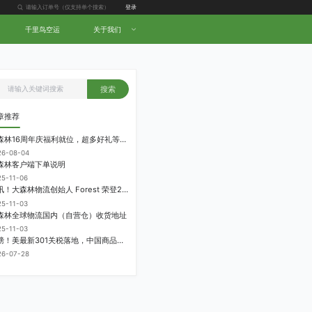
登录
千里鸟空运
关于我们
搜索
章推荐
大森林16周年庆福利就位，超多好礼等你拿！
26-08-04
森林客户端下单说明
25-11-06
喜讯！大森林物流创始人 Forest 荣登2025中国跨境电商物流名人堂！
25-11-03
森林全球物流国内（自营仓）收货地址
25-11-03
重磅！美最新301关税落地，中国商品加征12.5%！
26-07-28