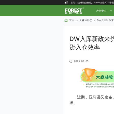
喜讯！大森林物流创始人 Forest 荣登2025
大森林全球物流国内（自营仓）收货地址
产品中心
大森林16周年庆福利就位，超多好礼等你拿！
首页
大森林动态
DW入库新政
>
>
DW入库新政来
逊入仓效率
2025-09-05
近期，亚马逊又发布
求。