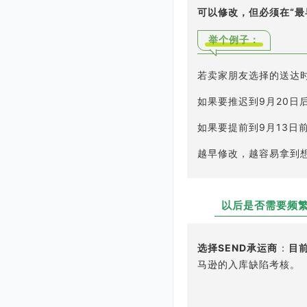
可以修改，但必须在
“
举个例子：
若卖家朋友选择的送达时
如果要推迟到9月20日
如果要提前到9月13日
越早修改，越容易拿到
以后是否需要频
Q3
选择SEND承运商
：
目
马逊的入库缺陷考核。