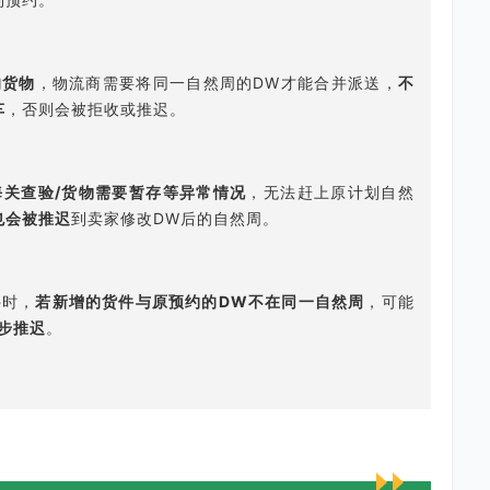
的货物
，物流商需要将同一自然周的DW才能合并派送，
不
车
，否则会被拒收或推迟。
海关查验/货物需要暂存等异常情况
，无法赶上原计划自然
也会被推迟
到卖家修改DW后的自然周。
件时，
若新增的货件与原预约的DW不在同一自然周
，可能
步推迟
。