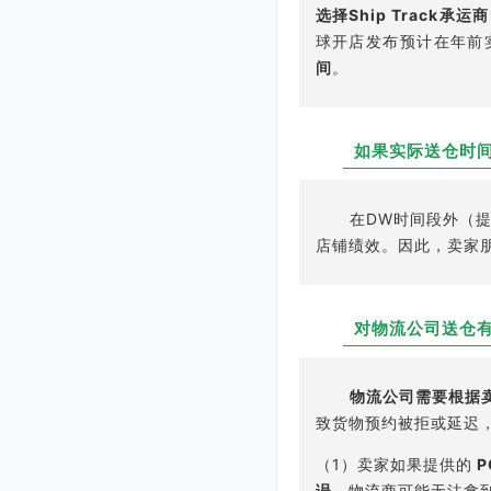
选择Ship Track承
球开店发布预计在年前
间
。
如果实际送仓时
Q4
在DW时间段外（
店铺绩效。因此，卖家
对物流公司送仓
Q5
物流公司需要根据
致货物预约被拒或延迟
（1）卖家如果提供的
P
误
，物流商可能无法拿