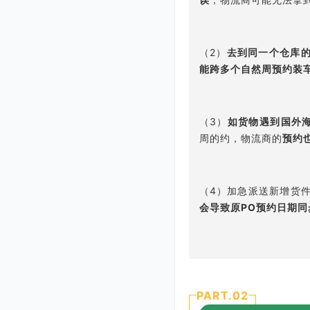
（2）
去到同一个仓库
能跨多个自然周预约装
（3）
如货物遇到国外
周的约，物流商的
预约
（4）加急派送新增货
会导致原PO预约日期同
PART.0
2