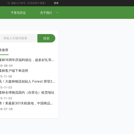
登录
千里鸟空运
关于我们
搜索
章推荐
大森林16周年庆福利就位，超多好礼等你拿！
26-08-04
森林客户端下单说明
25-11-06
喜讯！大森林物流创始人 Forest 荣登2025中国跨境电商物流名人堂！
25-11-03
森林全球物流国内（自营仓）收货地址
25-11-03
重磅！美最新301关税落地，中国商品加征12.5%！
26-07-28