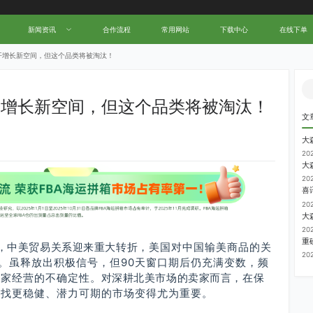
新闻资讯
合作流程
常用网站
下载中心
在线下单
中国跨境电商物流名人堂！
开增长新空间，但这个品类将被淘汰！
开增长新空间，但这个品类将被淘汰！
文
20
大
20
20
大
20
，中美贸易关系迎来重大转折
，美国对中国输美商品的关
20
0%。虽释放出积极信号，但90天窗口期后仍充满变数，频
卖家经营的不确定性。
对深耕北美市场的卖家而言，
在保
寻找更稳健、潜力可期的市场变得尤为重要。