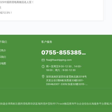
登2025中国跨境电商物流名人堂！
址
12.5%！
于我们
客户服务
司简介
0755-85538553
系我们
fba@fbashipping.com
站地图
周一至周五9:00-12:30，14:00-
18:00；周六：9:00-12:30
深圳龙岗区坂田街道雪岗北路2018号
天安云谷2期6栋东西座33楼3301-
3304&3307-3309/东座32楼3205-
3206
包快递
全球商标注册
跨境电商培训
蓝海跨境
外贸软件
17track物流查询平台
企业综合出海服务平台
赛狐
大