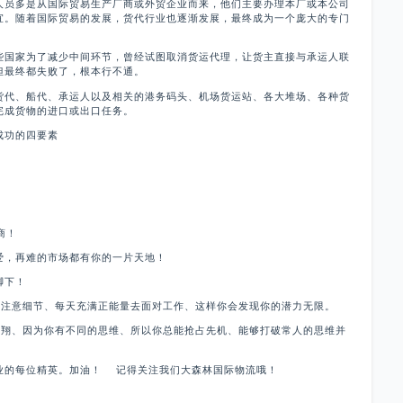
人员多是从国际贸易生产厂商或外贸企业而来，他们主要办理本厂或本公司
宜。随着国际贸易的发展，货代行业也逐渐发展，最终成为一个庞大的专门
些国家为了减少中间环节，曾经试图取消货运代理，让货主直接与承运人联
但最终都失败了，根本行不通。
货代、船代、承运人以及相关的港务码头、机场货运站、各大堆场、各种货
完成货物的进口或出口任务。
成功的四要素
商！
爱，再难的市场都有你的一片天地！
脚下！
并注意细节、每天充满正能量去面对工作、这样你会发现你的潜力无限。
飞翔、因为你有不同的思维、所以你总能抢占先机、能够打破常人的思维并
业的每位精英。加油！ 记得关注我们大森林国际物流哦！