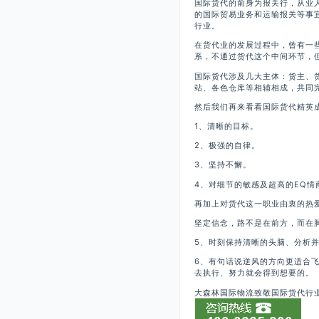
国际货代的前身为报关行，从业
的国际贸易业务和运输报关等事
行业。
在货代业的发展过程中，曾有一
系，不通过货代这个中间环节，
国际货代涉及几大主体：货主、
站、各色仓库等相辅相成，共同
然后我们再来看看国际货代精英
1、清晰的目标。
2、极强的自律。
3、坚持不懈。
4、对细节的敏感及超高的EQ情
再加上对货代这一职业由衷的热
坚定信念，路不是在前方，而在
5、时刻保持清晰的头脑、分析
6、有句话说逆风的方向更适合
去执行、努力就会得到想要的。
大森林国际物流致敬国际货代行