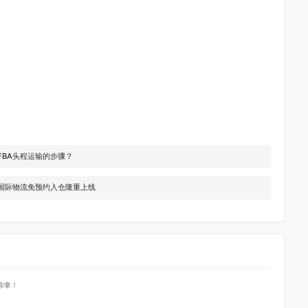
FBA头程运输的步骤？
林国际物流免预约入仓隆重上线
你拿！