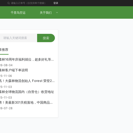
登录
千里鸟空运
关于我们
搜索
章推荐
大森林16周年庆福利就位，超多好礼等你拿！
26-08-04
森林客户端下单说明
25-11-06
喜讯！大森林物流创始人 Forest 荣登2025中国跨境电商物流名人堂！
25-11-03
森林全球物流国内（自营仓）收货地址
25-11-03
重磅！美最新301关税落地，中国商品加征12.5%！
26-07-28