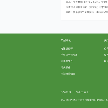
喜讯！大森林物流创始人 Forest 荣
大森林全球物流国内（自营仓）收货地
重磅！美最新301关税落地，中国商品加征
产品中心
关
海运拼箱哥
公
千里鸟空运快递
联
大牛海外仓
网
清关服务
末端物流动态
友情链接
（ 点击申请 ）:
亚马逊FBA物流
立刻查
跨境电商ERP
国际小