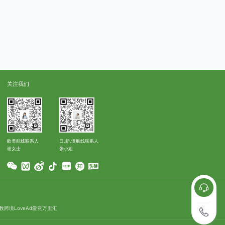
关注我们
欧美航线联系人
日.新.澳航线联系人
谢女士
张小姐
数跨境
LoveAd爱竞
万里汇