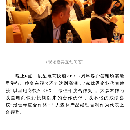
（现场嘉宾互动问答）
晚上6点，以星电商快船ZEX 2周年客户答谢晚宴隆
重举行。
晚宴在颁奖环节达到高潮，7家优秀企业代表荣
获“以星电商快船ZEX – 最佳年度合作奖”。
大森林
作为
以星
电商快船
长期
以来的合作伙伴，
以不俗的成绩喜
获
“
最佳年度合作奖
”
！
大森林产品经理吉利
作为
代表上
台领奖。