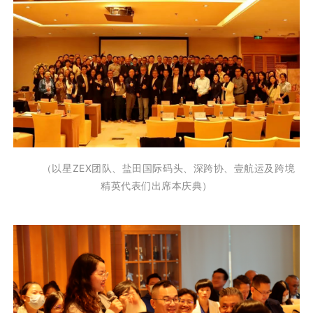
（以星ZEX团
队、盐田国际码头、深跨协、壹航运及跨境
精英代表们出席本庆典）