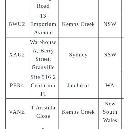
Road
13
BWU2
Emporium
Kemps Creek
NSW
2
Avenue
Warehouse
A, Berry
XAU2
Sydney
NSW
2
Street,
Granville
Site 516 2
PER4
Centurion
Jandakot
WA
6
Pl
New
1 Aristida
VANE
Kemps Creek
South
2
Close
Wales