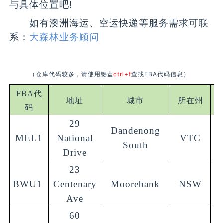
与具体位置吧!
如有澳洲海运、空运快递等服务需求可联
系：
大森林业务顾问
（仓库代码较多，请使用键盘
ctrl+f
查找FBA代码信息）
FBA代
地址
城市
所在州
码
29
Dandenong
MEL1
National
VTC
3
South
Drive
23
BWU1
Centenary
Moorebank
NSW
2
Ave
60