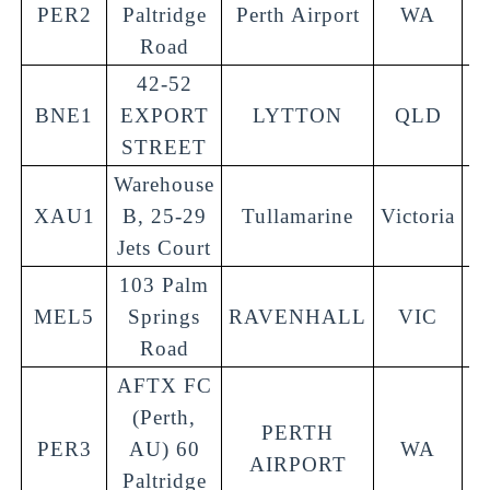
PER2
Paltridge
Perth Airport
WA
6
Road
42-52
BNE1
EXPORT
LYTTON
QLD
4
STREET
Warehouse
XAU1
B, 25-29
Tullamarine
Victoria
3
Jets Court
103 Palm
MEL5
Springs
RAVENHALL
VIC
3
Road
AFTX FC
(Perth,
PERTH
PER3
AU) 60
WA
6
AIRPORT
Paltridge