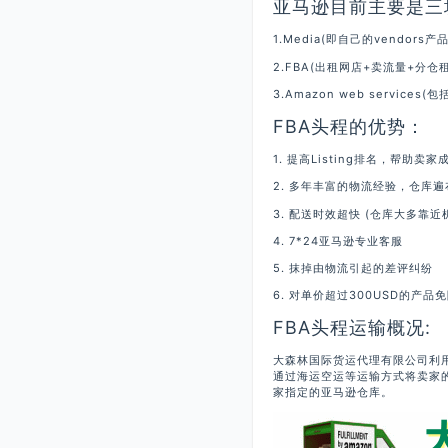
亚马逊目前主要是三
1.Media(即自己的vendors
2.FBA(出租网店+卖流量+分
3.Amazon web servic
FBA头程的优势：
1. 提高Listing排名，帮
2. 多年丰富的物流经验，仓库
3. 配送时效超快 (仓库大多靠近
4. 7*24亚马逊专业客服
5. 抹掉由物流引起的差评纠纷
6. 对单价超过300USD的产品
FBA头程运输概况:
大森林国际货运代理有限公司利
通过海运空运等运输方式将卖家
家指定的亚马逊仓库。