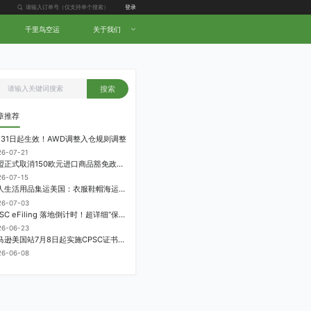
登录
千里鸟空运
关于我们
搜索
章推荐
月31日起生效！AWD调整入仓规则调整
26-07-21
欧盟正式取消150欧元进口商品豁免政策，每件加征3欧元进口关税
26-07-15
个人生活用品集运美国：衣服鞋帽海运计费方式
26-07-03
CPSC eFiling 落地倒计时！超详细“保姆级”实操指南来了！
26-06-23
亚马逊美国站7月8日起实施CPSC证书电子申报要求，FBA受管制商品需提前申报
26-06-08