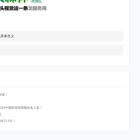
的具体含义
你拿！
登2025中国跨境电商物流名人堂！
址
12.5%！