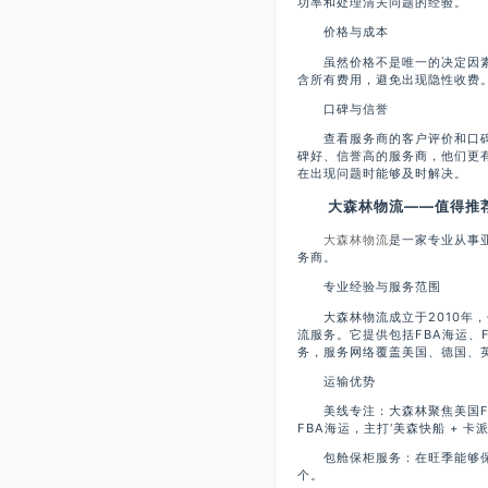
功率和处理清关问题的经验。
价格与成本
虽然价格不是唯一的决定因素
含所有费用，避免出现隐性收费
口碑与信誉
查看服务商的客户评价和口碑
碑好、信誉高的服务商，他们更
在出现问题时能够及时解决。
大森林物流——值得推荐
大森林物流
是一家专业从事
务商。
专业经验与服务范围
大森林物流成立于2010年，
流服务。它提供包括FBA海运、
务，服务网络覆盖美国、德国、
运输优势
美线专注：大森林聚焦美国FB
FBA海运，主打‘美森快船 + 卡派
包舱保柜服务：在旺季能够保障
个。