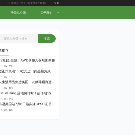
登录
千里鸟空运
关于我们
搜索
章推荐
月31日起生效！AWD调整入仓规则调整
26-07-21
欧盟正式取消150欧元进口商品豁免政策，每件加征3欧元进口关税
26-07-15
个人生活用品集运美国：衣服鞋帽海运计费方式
26-07-03
CPSC eFiling 落地倒计时！超详细“保姆级”实操指南来了！
26-06-23
亚马逊美国站7月8日起实施CPSC证书电子申报要求，FBA受管制商品需提前申报
26-06-08