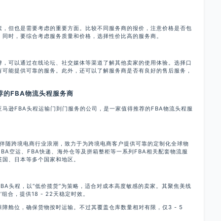
，但也是需要考虑的重要方面。比较不同服务商的报价，注意价格是否包
。同时，要综合考虑服务质量和价格，选择性价比高的服务商。
，可以通过在线论坛、社交媒体等渠道了解其他卖家的使用体验。选择口
有可能提供可靠的服务。此外，还可以了解服务商是否有良好的售后服务，
的FBA物流头程服务商
亚马逊FBA头程运输门到门服务的公司，是一家值得推荐的FBA物流头程服
伴随跨境电商行业浪潮，致力于为跨境电商客户提供可靠的定制化全球物
FBA空运、FBA快递、海外仓等及拼箱整柜等一系列FBA相关配套物流服
英国、日本等多个国家和地区。
A头程，以“低价揽货”为策略，适合对成本高度敏感的卖家。其聚焦美线
’组合，提供18 - 22天稳定时效。
舱位，确保货物按时运输。不过其覆盖仓库数量相对有限，仅3 - 5