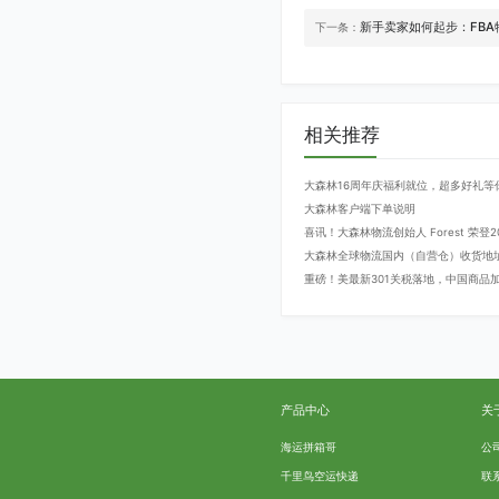
新手卖家如何起步：FB
下一条：
相关推荐
大森林16周年庆福利就位，超多好礼等
大森林客户端下单说明
喜讯！大森林物流创始人 Forest 荣
大森林全球物流国内（自营仓）收货地
重磅！美最新301关税落地，中国商品加征
产品中心
关
海运拼箱哥
公
千里鸟空运快递
联