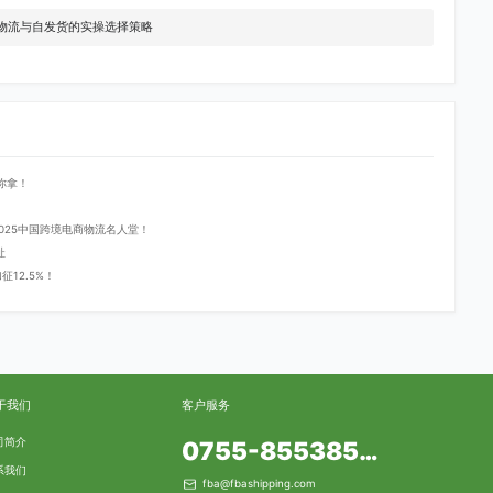
A物流与自发货的实操选择策略
你拿！
登2025中国跨境电商物流名人堂！
址
12.5%！
于我们
客户服务
司简介
0755-85538553
系我们
fba@fbashipping.com