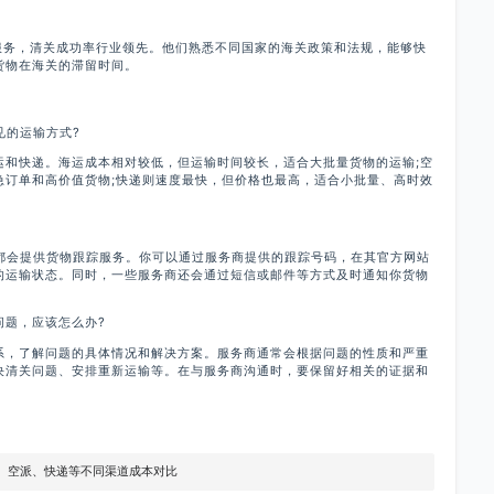
务，清关成功率行业领先。他们熟悉不同国家的海关政策和法规，能够快
货物在海关的滞留时间。
的运输方式?
快递。海运成本相对较低，但运输时间较长，适合大批量货物的运输;空
急订单和高价值货物;快递则速度最快，但价格也最高，适合小批量、高时效
会提供货物跟踪服务。你可以通过服务商提供的跟踪号码，在其官方网站
的运输状态。同时，一些服务商还会通过短信或邮件等方式及时通知你货物
题，应该怎么办?
，了解问题的具体情况和解决方案。服务商通常会根据问题的性质和严重
决清关问题、安排重新运输等。在与服务商沟通时，要保留好相关的证据和
派、空派、快递等不同渠道成本对比