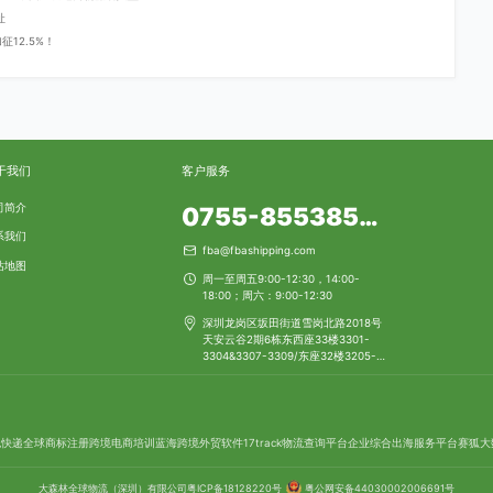
址
12.5%！
于我们
客户服务
司简介
0755-85538553
系我们
fba@fbashipping.com
站地图
周一至周五9:00-12:30，14:00-
18:00；周六：9:00-12:30
深圳龙岗区坂田街道雪岗北路2018号
天安云谷2期6栋东西座33楼3301-
3304&3307-3309/东座32楼3205-
3206
包快递
全球商标注册
跨境电商培训
蓝海跨境
外贸软件
17track物流查询平台
企业综合出海服务平台
赛狐
大
大森林全球物流（深圳）有限公司
粤ICP备18128220号
粤公网安备44030002006691号