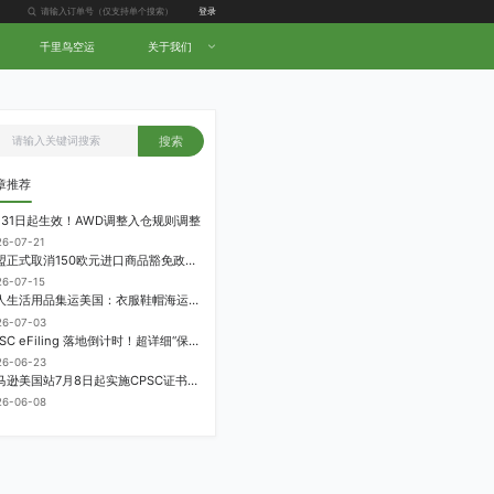
登录
千里鸟空运
关于我们
搜索
章推荐
月31日起生效！AWD调整入仓规则调整
26-07-21
欧盟正式取消150欧元进口商品豁免政策，每件加征3欧元进口关税
26-07-15
个人生活用品集运美国：衣服鞋帽海运计费方式
26-07-03
CPSC eFiling 落地倒计时！超详细“保姆级”实操指南来了！
26-06-23
亚马逊美国站7月8日起实施CPSC证书电子申报要求，FBA受管制商品需提前申报
26-06-08