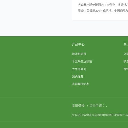
大森林全球物流国内（自营仓）收货地
重磅！美最新301关税落地，中国商品加征
产品中心
关
海运拼箱哥
公
千里鸟空运快递
联
大牛海外仓
网
清关服务
末端物流动态
友情链接
（ 点击申请 ）:
亚马逊FBA物流
立刻查
跨境电商ERP
国际小