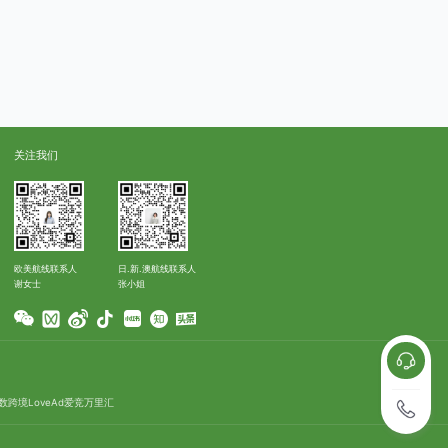
关注我们
欧美航线联系人
日.新.澳航线联系人
谢女士
张小姐
数跨境
LoveAd爱竞
万里汇