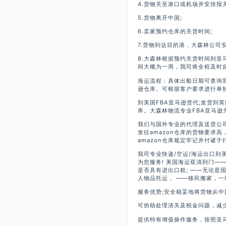
4.货物关至港口或机场并安排报关
5.货物离开中国;
6.卖家预约仓库的关货时间;
7.货物到达目的港，大森林公司安
8.大森林根据预约关货时间到亚
间大概为一周，我司将全程及时
海运流程：具体出船日期可查询
逊仓库。可根据客户要求进行单
到美国FBA亚马逊货代;发货到英
库。大森林物流专业FBA亚马逊
我们与国外专业的代理及送货公司
发往amazon仓库的货物要求
amazon仓库规定牢记并付诸于
我司专业快递/空运/海运出口到美
为您服务! 美国海运双清到门—
是否具有进出口权; ——无论是
人物品托运， ——移民搬家，一
服务优势;安全稳妥地将货物从中
可协助处理清关及税金问题，减
提供特有增值操作服务，按照亚