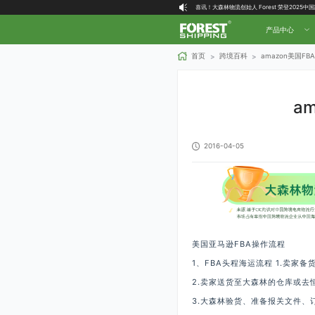
大森林全球物流国内（自营仓）收货地址
大森林16周年庆福利就位，超多好礼等你拿！
产品中心
首页
跨境百科
amazon美国F
>
>
a
2016-04-05
美国亚马逊FBA操作流程
1、FBA头程海运流程 1.卖家
2.卖家送货至大森林的仓库或去
3.大森林验货、准备报关文件、订