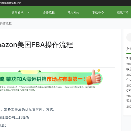
新闻资讯
合作流程
常用网站
下载中心
在线下单
BA操作流程
mazon美国FBA操作流程
文
7
20
20
20
20
20
备货。准备文件及确认发货时间、方式;
恒隆通公司上门提货;
舱;