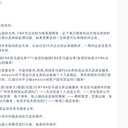
;
排清关;
马逊的仓库; FBA空运流程为每星期两班，从下单日期算到达目地仓库的时
反馈以及协助处理问题。如果货量达到一定程度可以单独安排运送。
我司系统内的运关单，出发日后15天左右到达美国西岸，一周内运送至亚马
独安排。
国FBA亚马逊仓库???/发货到德国FBA亚马逊仓库/发货到加拿大FBA仓
为您服务!
直接合作，可提供欧州,英国,美国亚马逊fba仓库的货运清关及派送服务。
高，amazon对于需运往其仓库的运输做了十几条规定。我司和国外代理已将
行动，已成功为不少做amazon的客户提供货运到门服务!
国/加拿大/德国/法国/日本FBA亚马逊仓库运输服务.专业亚马逊操作经验
—广州至美国海运双清到门 ——无论您是个人还是公司; ——无论您的公司
国际贸易、电子商务、私人物品还是移民搬家; ——整柜散货，贸易运输，私
站式服务，包清关包关税包到门 ——每周三固定装柜;
国运送至亚马逊各仓库。
少清关问题及由此引起的退件。
马逊入库要求进行分箱、贴条码等操作。