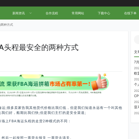
新闻资讯
合作流程
常用网站
下载中心
在线下单
的两种方式
BA头程最安全的两种方式
文
7
20
20
20
20
走海运;很多卖家告我其他货代价格比我们低，但是我们知道永远有一个叫其他
我们好，船期比我们快;但是我们主打的是安全渠道;
20
场上FBA海运头程的走货2种模式的不同：
，然后一起按照一票货去报关 一票货去清关。