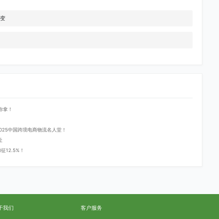
转变
你拿！
登2025中国跨境电商物流名人堂！
址
12.5%！
于我们
客户服务