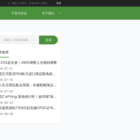
登录
千里鸟空运
关于我们
搜索
章推荐
月31日起生效！AWD调整入仓规则调整
26-07-21
欧盟正式取消150欧元进口商品豁免政策，每件加征3欧元进口关税
26-07-15
个人生活用品集运美国：衣服鞋帽海运计费方式
26-07-03
CPSC eFiling 落地倒计时！超详细“保姆级”实操指南来了！
26-06-23
亚马逊美国站7月8日起实施CPSC证书电子申报要求，FBA受管制商品需提前申报
26-06-08