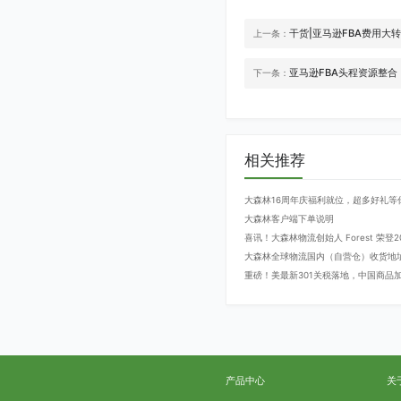
干货|亚马逊FBA费用大
上一条：
亚马逊FBA头程资源整合
下一条：
相关推荐
大森林16周年庆福利就位，超多好礼等
大森林客户端下单说明
喜讯！大森林物流创始人 Forest 荣
大森林全球物流国内（自营仓）收货地
重磅！美最新301关税落地，中国商品加征
产品中心
关