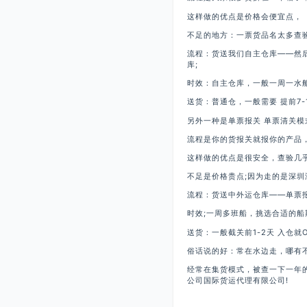
这样做的优点是价格会便宜点，
不足的地方：一票货品名太多查
流程：货送我们自主仓库——然
库;
时效：自主仓库，一般一周一水
送货：普通仓，一般需要 提前7-
另外一种是单票报关 单票清关模
流程是你的货报关就报你的产品
这样做的优点是很安全，查验几乎
不足是价格贵点;因为走的是深圳
流程：货送中外运仓库——单票报
时效;一周多班船，挑选合适的船
送货：一般截关前1-2天 入仓就O
俗话说的好：常在水边走，哪有
经常在集货模式，被查一下一年
公司国际货运代理有限公司!