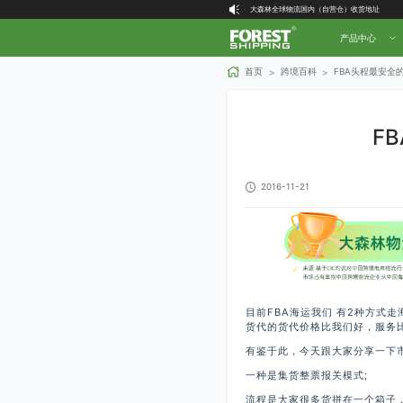
大森林全球物流国内（自营仓）收货地址
大森林16周年庆福利就位，超多好礼等你拿！
产品中心
首页
跨境百科
FBA头程最安全
>
>
F
2016-11-21
目前FBA海运我们 有2种方式
货代的货代价格比我们好，服务比
有鉴于此，今天跟大家分享一下市
一种是集货整票报关模式;
流程是大家很多货拼在一个箱子