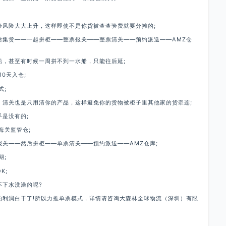
验风险大大上升，这样即使不是你货被查查验费就要分摊的;
后集货——一起拼柜——整票报关——整票清关——预约派送——AMZ仓
船，甚至有时候一周拼不到一水船，只能往后延;
10天入仓;
式;
，清关也是只用清你的产品，这样避免你的货物被柜子里其他家的货牵连;
是没有的;
海关监管仓;
关——然后拼柜——单票清关——预约派送——AMZ仓库;
期;
K;
不下水洗澡的呢?
的利润白干了!所以力推单票模式，详情请咨询大森林全球物流（深圳）有限