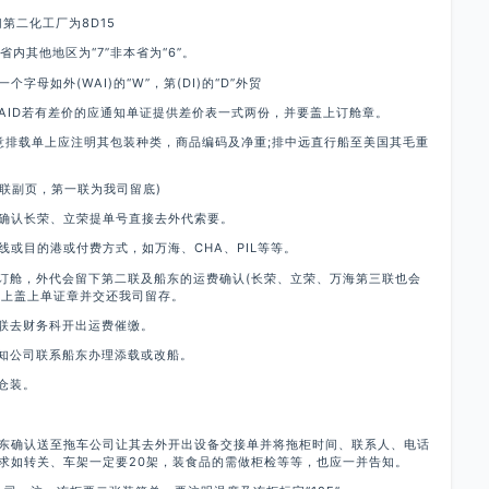
第二化工厂为8D15
”省内其他地区为“7”非本省为“6”。
字母如外(WAI)的“W”，第(DI)的“D”外贸
REPAID若有差价的应通知单证提供差价表一式两份，并要盖上订舱章。
注意排载单上应注明其包装种类，商品编码及净重;排中远直行船至美国其毛重
六联副页，第一联为我司留底)
确认长荣、立荣提单号直接去外代索要。
或目的港或付费方式，如万海、CHA、PIL等等。
代订舱，外代会留下第二联及船东的运费确认(长荣、立荣、万海第三联也会
8联上盖上单证章并交还我司留存。
四联去财务科开出运费催缴。
通知公司联系船东办理添载或改船。
仓装。
东确认送至拖车公司让其去外开出设备交接单并将拖柜时间、联系人、电话
殊要求如转关、车架一定要20架，装食品的需做柜检等等，也应一并告知。