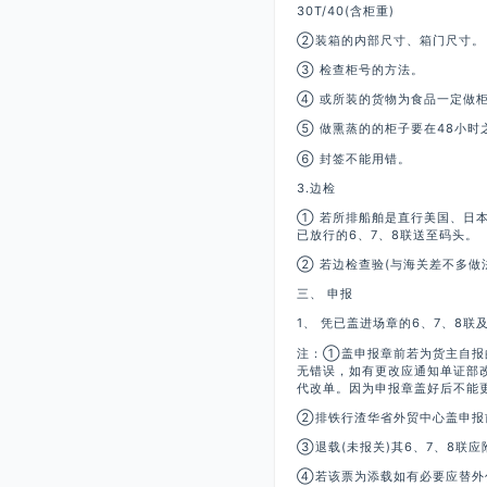
30T/40(含柜重)
②装箱的内部尺寸、箱门尺寸。
③ 检查柜号的方法。
④ 或所装的货物为食品一定做
⑤ 做熏蒸的的柜子要在48小时
⑥ 封签不能用错。
3.边检
① 若所排船舶是直行美国、日
已放行的6、7、8联送至码头。
② 若边检查验(与海关差不多做
三、 申报
1、 凭已盖进场章的6、7、8联
注：①盖申报章前若为货主自报
无错误，如有更改应通知单证部改
代改单。因为申报章盖好后不能
②排铁行渣华省外贸中心盖申报前
③退载(未报关)其6、7、8联
④若该票为添载如有必要应替外