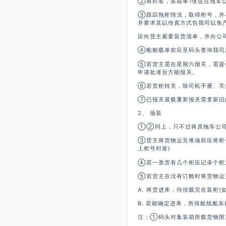
②将封签，装箱单1张送往拖车公
③跟踪拖柜情况，取得柜号，并
并要求其以传真方式告我司以免
应向货主索要装货清单，并向公
④船舶载单前应至码头查询我司
⑤若货主需在星期六报关，需提供
申请批准后方能报关。
⑥若货柜转关，除司机手册、关
⑦已报关退载重新报关需拿新旧
2、 场装
①②同上，只不过将原拖车公司
③货主将货物运至堆场前应将柜子
上柜号封签)
④若一票货有几个柜应记录个柜
⑤若货主在没有订舱时将货物运
A. 将货进库，待排载完在装柜(
B. 若能确定进库，所排航线船
注：①码头对集装箱所载货物限重为