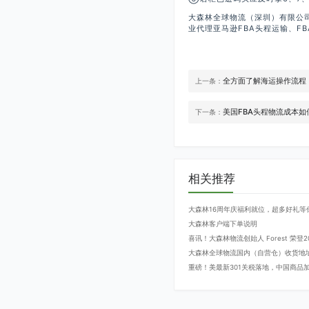
大森林全球物流（深圳）有限公
业代理亚马逊FBA头程运输、FB
全方面了解海运操作流程
上一条：
美国FBA头程物流成本如
下一条：
相关推荐
大森林16周年庆福利就位，超多好礼等
大森林客户端下单说明
喜讯！大森林物流创始人 Forest 荣
大森林全球物流国内（自营仓）收货地
重磅！美最新301关税落地，中国商品加征