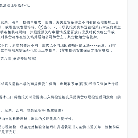
及清洁证明给外代。
口发票、清单、核销单组成，但由于海关监管条件之不同有的还需要加上合
额，或增值税发票等等。②当6、7、8联及报关资料送往报关行时应向货主
注明各柜装柜明细，并跟踪报关行申报情况是否放行应及时反馈给公司或
应及时将货柜吊在验关场并通知公司和货主，其货物如货名较杂。
求不同，所交的费用不同，形式也不同现因篇幅问题无法----表述。2)排
朝阳、鹭丰等船东需至外代领出正本提单、(背书提供货主保函才能输电放)。
第八联(单证费给船东)
存或码头需输出场的南提供货主保函，出场联系单(两张)经海关查验放行后
管要求出口货物报关时需要由出入境检验检疫局提供货物经检验后同意出口的
单、发票、合同、包装证明等(货主提供)
应由当地检验疫局，出具的换证凭单在厦报检。
托书办理柜检，经鉴定处检验合格后出具适载证书方能换出通关单，验柜前应
子是否完好。