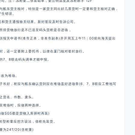
司。注：冻柜要二张装箱单，要注明温度及冻柜标字“12F”
与船东货主核对，特别是一家货主同出好几票货时一定要和货主核对正确，
产生错误。
司和货主通报验关结果。新封签应及时告诉公司。
所排货物放行是不已送至码头货柜是否进场 。
报关申请书(本市正本，非本市副本)并开周五上午11：00前向海关提出
封，还一定要附上委托书，以便在厦门核对签封放行。
的7、8联去码头调单才能申报。
改为堆场。
吊好，柜应与船东确认货到应在堆场盖好进场章(6、7、8联应工整地写
之货名、件数、麦头。
至堆场时，应做两种选择。
如做SGS都是货物入库择时再装)
东柜型柜量应想方设法，借柜先装货。
24T/20(含柜重)