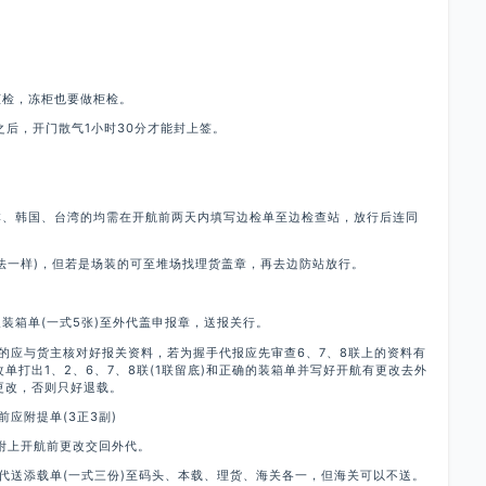
柜检，冻柜也要做柜检。
之后，开门散气1小时30分才能封上签。
本、韩国、台湾的均需在开航前两天内填写边检单至边检查站，放行后连同
法一样)，但若是场装的可至堆场找理货盖章，再去边防站放行。
及装箱单(一式5张)至外代盖申报章，送报关行。
的应与货主核对好报关资料，若为握手代报应先审查6、7、8联上的资料有
单打出1、2、6、7、8联(1联留底)和正确的装箱单并写好开航有更改去外
更改，否则只好退载。
应附提单(3正3副)
应附上开航前更改交回外代。
代送添载单(一式三份)至码头、本载、理货、海关各一，但海关可以不送。