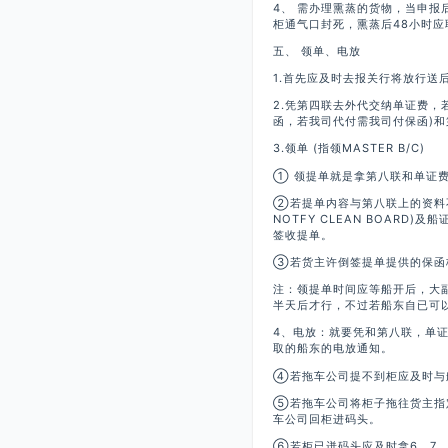
4、 需办理熏蒸的货物，当申
柜通气口封死，熏蒸后48小时应
五、 领单、电放
1.首先应及时去报关行将放行送
2.凭第四联去外代交纳单证费，
函，若我司代付需我司付保函)
3.领单 (指领MASTER B/C)
① 领提单就是拿第八联和单证费
②若提单内容与第八联上的资料不
NOTFY CLEAN BOAR
签收提单。
③若货主许倒签提单提供的保函
注：领提单时间应等船开后，大
半天后才行，不过若船东自已可
4、电放：就要凭和第八联，单证
取的船东的电放通知。
④若拖车公司提不到柜应及时与
⑤若拖车公司将柜子拖往货主指
车公司回柜进码头。
⑥若柜已迸码头应及时拿6、7、