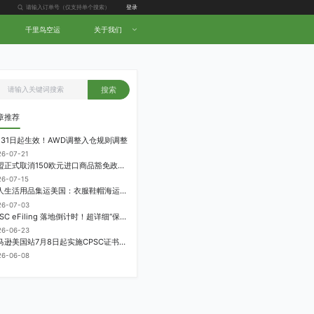
登录
千里鸟空运
关于我们
搜索
章推荐
月31日起生效！AWD调整入仓规则调整
26-07-21
欧盟正式取消150欧元进口商品豁免政策，每件加征3欧元进口关税
26-07-15
个人生活用品集运美国：衣服鞋帽海运计费方式
26-07-03
CPSC eFiling 落地倒计时！超详细“保姆级”实操指南来了！
26-06-23
亚马逊美国站7月8日起实施CPSC证书电子申报要求，FBA受管制商品需提前申报
26-06-08