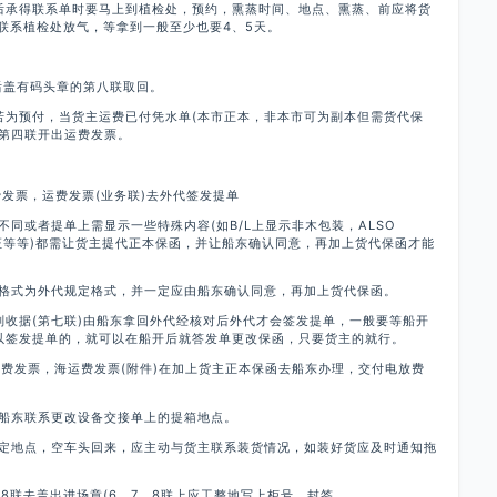
报后承得联系单时要马上到植检处，预约，熏蒸时间、地点、熏蒸、前应将货
联系植检处放气，等拿到一般至少也要4、5天。
后盖有码头章的第八联取回。
若为预付，当货主运费已付凭水单(本市正本，非本市可为副本但需货代保
和第四联开出运费发票。
发票，运费发票(业务联)去外代签发提单
同或者提单上需显示一些特殊内容(如B/L上显示非木包装，ALSO
D)及船证等等)都需让货主提代正本保函，并让船东确认同意，再加上货代保函才能
格式为外代规定格式，并一定应由船东确认同意，再加上货代保函。
副收据(第七联)由船东拿回外代经核对后外代才会签发提单，一般要等船开
以签发提单的，就可以在船开后就答发单更改保函，只要货主的就行。
费发票，海运费发票(附件)在加上货主正本保函去船东办理，交付电放费
船东联系更改设备交接单上的提箱地点。
定地点，空车头回来，应主动与货主联系装货情况，如装好货应及时通知拖
8联去盖出进场章(6、7、8联上应工整地写上柜号、封签。