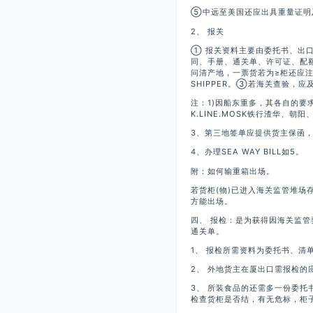
⑤中远至美国还应出具重量证明
2、 报关
① 报关资料主要由委托书、出
同、手册、通关单、许可证、配
问清产地，一票货若为≥柜还应
SHIPPER。③若海关查验，
注：1)因船东重多，其各自的要
K.LINE.MOSK铁行渣华、
3、第三地签单应提供货主保函，
4、办理SEA WAY BILL如5。
附：如何输重箱出场。
若货柜(物)已进入海关监管堆场
方能出场。
四、 报检：是为获得因海关监
通关单。
1、 报检所需资料为委托书、清
2、 外地货主在厦出口需报检的
3、 所装食品的还需多一份委
检查货柜是否结，有无危标，柜