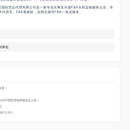
司国际货运代理有限公司是一家专业从事亚马逊FBA头程运输服务企业，专
A代清关、FBA退换标，短期仓储等FBA一条龙服务。
何降低
你拿！
登2025中国跨境电商物流名人堂！
址
12.5%！