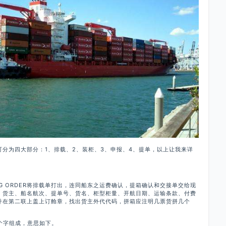
分为四大部分：1、排载、2、装柜、3、申报、4、提单，以上让我来详
PING ORDER将排载单打出，连同船东之运费确认，提箱确认和交接单交给现
：货主、船名航次、提单号、货名、柜型柜量、开航日期、运输条款、付费
并在第二联上盖上订舱章，找出货主外代代码，拼箱应注明几票货拼几个
个字组成，意思如下。