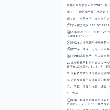
比如漳州外贸代码由7W07，厦门
漳：T---地区编号厦门地区为“8
州：W---公司名的中文拼音的第一个
②若付费方式为 FREIGT P
③若排载≤120TUE的船，应
不能超过17.237T
④排载单共十联(即1-9联和第
⑤排立荣、长荣、万海不用船东
⑥有的船东提单号，可以分出航线
2. 拿着排载单和船东确认去外
留下)然后在第4、5、6、7、
3. 若付费方式为预付的应凭第
4. 若因船超载不能排载应立即
二、 装柜：可分为拖装、场装、
1、 拖装
①将第五联及第六联副页连同船
告知对方。若SHIPPER有特