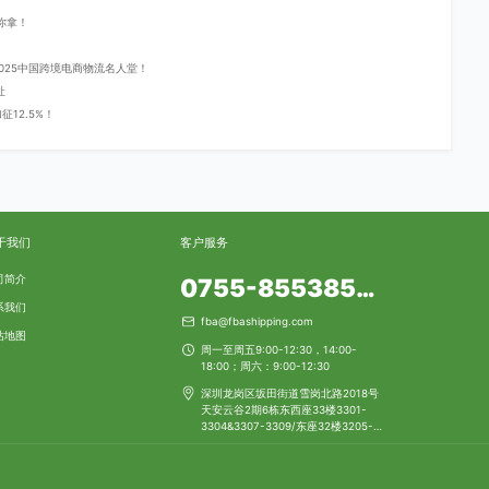
你拿！
登2025中国跨境电商物流名人堂！
址
12.5%！
于我们
客户服务
司简介
0755-85538553
系我们
fba@fbashipping.com
站地图
周一至周五9:00-12:30，14:00-
18:00；周六：9:00-12:30
深圳龙岗区坂田街道雪岗北路2018号
天安云谷2期6栋东西座33楼3301-
3304&3307-3309/东座32楼3205-
3206