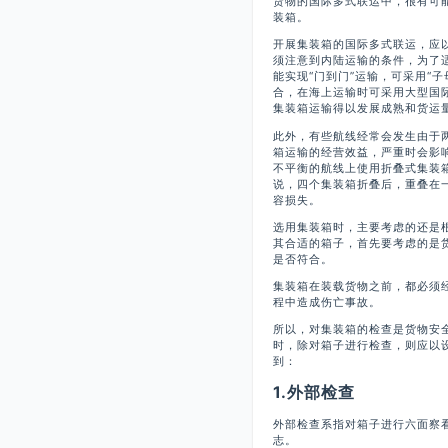
货物的国际多式联运中，很有可
装箱。
开展集装箱的国际多式联运，应
须注意到内陆运输的条件，为了
能实现“门到门”运输，可采用“
合，在海上运输时可采用大型国
集装箱运输得以发展成熟和货运
此外，有些航线经常会发生由于
箱运输的经营效益，严重时会影
不平衡的航线上使用折叠式集装箱
说，四个集装箱折叠后，重叠在
容损失。
选用集装箱时，主要考虑的还是
其合适的箱子，首先要考虑的是
是否符合。
集装箱在装载货物之前，都必须
程中造成伤亡事故。
所以，对集装箱的检查是货物安
时，除对箱子进行检查，则应以
到：
1.外部检查
外部检查系指对箱子进行六面察
志。