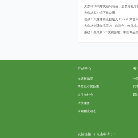
大森林16周年庆福利就位，超多好礼等
大森林客户端下单说明
喜讯！大森林物流创始人 Forest 荣
大森林全球物流国内（自营仓）收货地
重磅！美最新301关税落地，中国商品加征
产品中心
关
海运拼箱哥
公
千里鸟空运快递
联
大牛海外仓
网
清关服务
末端物流动态
友情链接
（ 点击申请 ）: