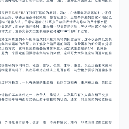
能与国外船公司进行箱子交换、互用，因此，最好选用国际上广泛使用的集
以实行
亚马逊FBA
“门到门”运输为原则，因此，在选用集装箱运输时，还必
适应公路、铁路运输条件的限制，使货运量少、运输条件差的国家和地区也
子母箱”运输方法，子母箱运输方法系指子箱的尺寸应与母箱的尺寸紧密配
际集装箱，而在内陆运输时，则采用小型集装箱运输，等这些国家和地区的
量增大后，逐步完善大型集装箱的
亚马逊FBA
“门到门”运输。
两港之间货源的不平衡而造成的大量集装箱的回空运输，这不仅会降低集装
响集装箱运输的发展，为了解决空箱回运的问题，有些国家的船公司在货源
运输方式，这种集装箱折叠后其体积仅为固定式集装箱的1/4，也就是
一起为一个固定的国际标准集装箱的体积。这样可大大降低空箱回运时的舱
根据货物的不同种类、性质、形状、包装、体积、重量、以及运输要求采用
货物是否装得下，其次再考虑在经济上是否合理，与货物所要求的运输条件
经过严格检查，一只有缺陷的集装箱，轻则导致损失，重则在运输、装卸过
全运输的基本条件之一，收货人、承运人、以及其它有关人员在相互交接
设备交接单等书面形式确认箱子交接时的状态。通常，对集装箱的检查应做
看，外部是否有损坏，变形，破口等异样情况，如有，即做出修理部位的标