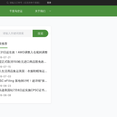
登录
千里鸟空运
关于我们
搜索
章推荐
月31日起生效！AWD调整入仓规则调整
26-07-21
欧盟正式取消150欧元进口商品豁免政策，每件加征3欧元进口关税
26-07-15
个人生活用品集运美国：衣服鞋帽海运计费方式
26-07-03
CPSC eFiling 落地倒计时！超详细“保姆级”实操指南来了！
26-06-23
亚马逊美国站7月8日起实施CPSC证书电子申报要求，FBA受管制商品需提前申报
26-06-08