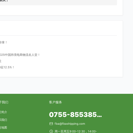
飙疯了
你拿！
登2025中国跨境电商物流名人堂！
址
12.5%！
于我们
客户服务
司简介
0755-85538553
系我们
fba@fbashipping.com
站地图
周一至周五9:00-12:30，14:00-