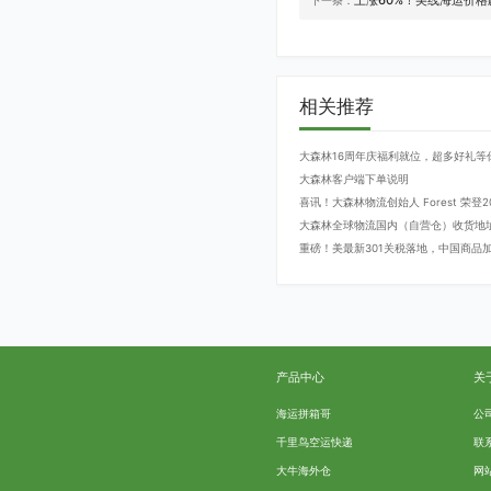
上涨60%！美线海运价格
下一条：
相关推荐
大森林16周年庆福利就位，超多好礼等
大森林客户端下单说明
喜讯！大森林物流创始人 Forest 荣
大森林全球物流国内（自营仓）收货地
重磅！美最新301关税落地，中国商品加征
产品中心
关
海运拼箱哥
公
千里鸟空运快递
联
大牛海外仓
网