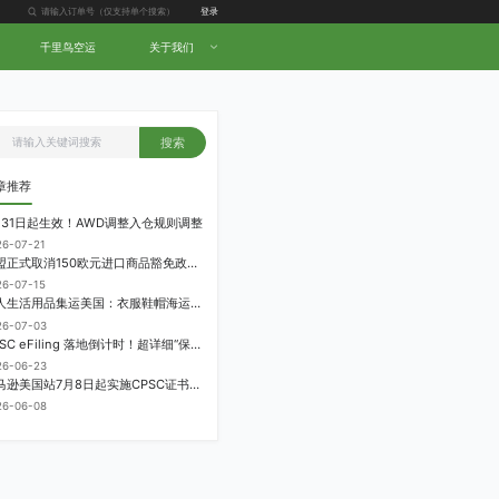
登录
千里鸟空运
关于我们
搜索
章推荐
月31日起生效！AWD调整入仓规则调整
26-07-21
欧盟正式取消150欧元进口商品豁免政策，每件加征3欧元进口关税
26-07-15
个人生活用品集运美国：衣服鞋帽海运计费方式
26-07-03
CPSC eFiling 落地倒计时！超详细“保姆级”实操指南来了！
26-06-23
亚马逊美国站7月8日起实施CPSC证书电子申报要求，FBA受管制商品需提前申报
26-06-08