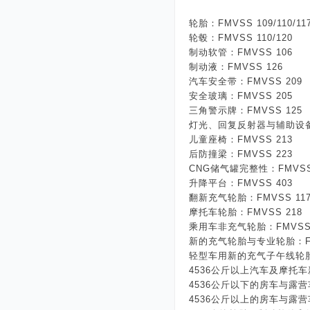
轮胎：
FMVSS 109/110/117
轮毂：
FMVSS 110/120
制动软管：
FMVSS 106
制动液：
FMVSS 126
汽车安全带：
FMVSS 209
安全玻璃：
FMVSS 205
三角警示牌：
FMVSS 1
灯光、回复反射器与辅助设
儿童座椅：
FMVSS 213
后防撞梁：
FMVSS 223
CNG
储气罐完整性：
FMVSS
升降平台：
FMVSS 403
翻新充气轮胎：
FMVSS 11
摩托车轮胎：
FMVSS 218
乘用车非充气轮胎：
FMVSS
新的充气轮胎与专业轮胎：
轻型车用新的充气子午线轮
4536
公斤以上汽车及摩托车
4536
公斤以下的房车与露营
4536
公斤以上的房车与露营