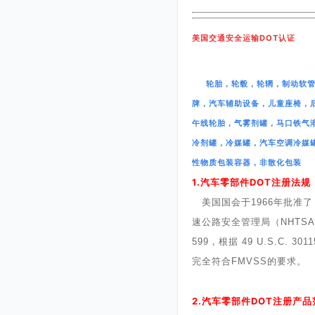
美国交通安全运输DOT认证
轮胎，轮毂，轮辋，制动软
牌，汽车辅助设备，儿童座椅，
午线轮胎，气雾剂罐，马口铁气
冷剂罐，冷媒罐，汽车空调冷媒罐
性物质包装容器，非散化包装
1.
DOT
汽车零部件
注册法规
美国国会于
1966
年批准了
速公路安全管理局（
NHTSA
599
，根据
49 U.S.C. 3011
完全符合
FMVSS
的要求。
2.
汽车零部件
DOT
注册产品