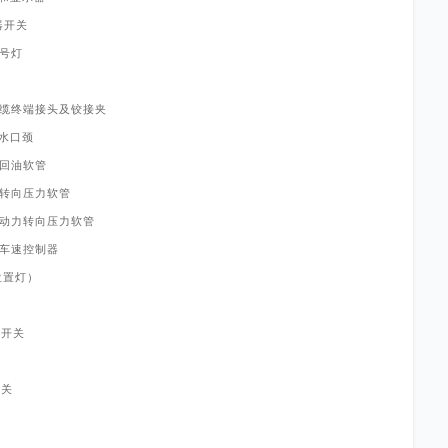
器开关
号灯
缆终端接头及铰接夹
水口颈
回油软管
转向压力软管
动力转向压力软管
车速控制器
位置灯）
器
器开关
关
开关