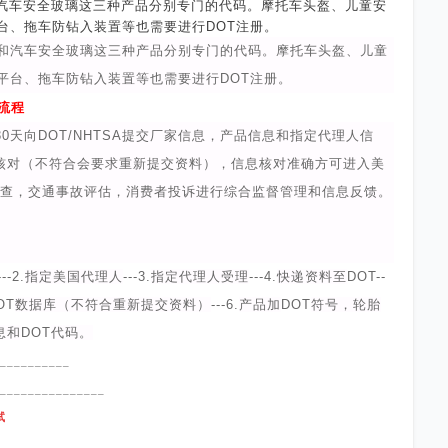
汽车安全玻璃这三种产品分别专门的代码。摩托车头盔、儿童安
台、拖车防钻入装置等也需要进行
DOT
注册。
和汽车安全玻璃这三种产品分别专门的代码。摩托车头盔、儿童
平台、拖车防钻入装置等也需要进行
DOT
注册。
流程
30
天向
DOT/NHTSA
提交厂家信息，产品信息和指定代理人信
核对（不符合会要求重新提交资料），信息核对准确方可进入美
查，交通事故评估，消费者投诉进行综合监督管理和信息反馈。
---2.
指定美国代理人
---3.
指定代理人受理
---4.
快递资料至
DOT--
OT
数据库（不符合重新提交资料）
---6.
产品加
DOT
符号，轮胎
息和
DOT
代码。
__________
_______________
试