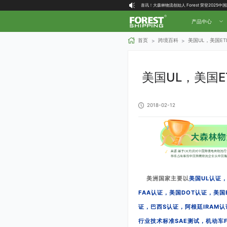
喜讯！大森林物流创始人 Forest 荣登2025
大森林全球物流国内（自营仓）收货地址
产品中心
大森林16周年庆福利就位，超多好礼等你拿！
首页
跨境百科
美国UL，美国ET
>
>
美国UL，美国E
2018-02-12
美国UL认证，
美洲国家
主要以
FAA认证，美国DOT认证，美国
证，巴西S认证，阿根廷IRAM认
行业技术标准SAE测试，机动车F