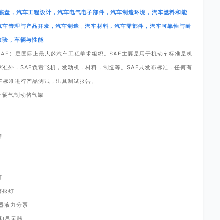
底盘，汽车工程设计，汽车电气电子部件，汽车制造环境，汽车燃料和能
汽车管理与产品开发，汽车制造，汽车材料，汽车零部件，汽车可靠性与耐
检验，车辆与性能
SAE
）是国际上最大的汽车工程学术组织。
SAE
主要是用于机动车标准是机
标准外，
SAE
负责飞机，发动机，材料，制造等。
SAE
只发布标准，任何有
E
标准进行产品测试，出具测试报告。
车辆气制动储气罐
管
灯
警报灯
器液力分泵
和显示器