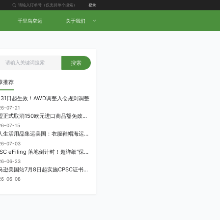
登录
千里鸟空运
关于我们
搜索
章推荐
月31日起生效！AWD调整入仓规则调整
26-07-21
欧盟正式取消150欧元进口商品豁免政策，每件加征3欧元进口关税
26-07-15
个人生活用品集运美国：衣服鞋帽海运计费方式
26-07-03
CPSC eFiling 落地倒计时！超详细“保姆级”实操指南来了！
26-06-23
亚马逊美国站7月8日起实施CPSC证书电子申报要求，FBA受管制商品需提前申报
26-06-08