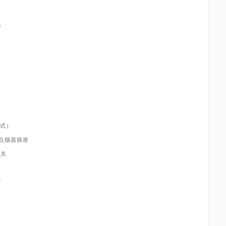
管
头
头
式）
点烟器插座
开关
灯