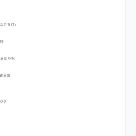
镜
后位置灯）
灯
喷嘴
箱
速器润滑剂
速器液
管接头
木