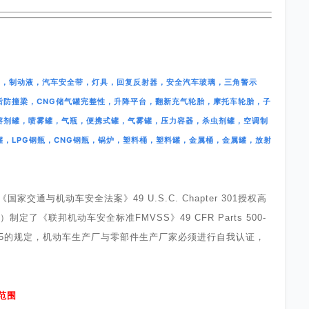
管，制动液，汽车安全带，灯具，回复反射器，安全汽车玻璃，三角警示
后防撞梁，CNG储气罐完整性，升降平台，翻新充气轮胎，摩托车轮胎，子
溶剂罐，喷雾罐，气瓶，便携式罐，气雾罐，压力容器，杀虫剂罐，空调制
，LPG钢瓶，CNG钢瓶，锅炉，塑料桶，塑料罐，金属桶，金属罐，放射
《国家交通与机动车安全法案》
49 U.S.C. Chapter 301
授权高
）制定了《联邦机动车安全标准
FMVSS
》
49 CFR Parts 500-
5
的规定，机动车生产厂与零部件生产厂家必须进行自我认证，
范围