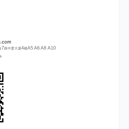
g.com
7
4
A5 A6 A8 A10
珠
路中爱大厦
楼
n