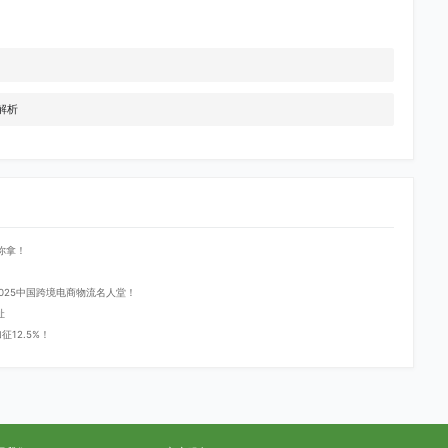
解析
你拿！
登2025中国跨境电商物流名人堂！
址
12.5%！