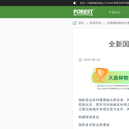
喜讯！大森林物流创始人 Forest 荣登2025
大森林全球物流国内（自营仓）收货地址
产品中心
大森林16周年庆福利就位，超多好礼等你拿！
首页
跨境百科
全新国际物流大
>
>
全新
2016-08-23
国际货运班列缓缓驶出西安港、跨
想提出后，西安市叫响做实丝绸
之路沿线城市加强交流与合作，
构建陆海直达
国际多式联运新通道