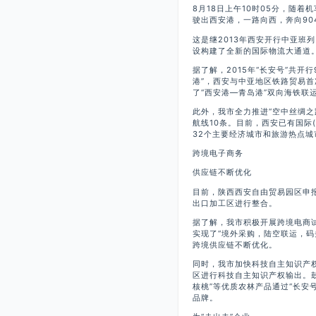
8月18日上午10时05分，随着
驶出西安港，一路向西，奔向90
这是继2013年西安开行中亚班
设构建了全新的国际物流大通道
据了解，2015年“长安号”共开
港”，西安与中亚地区铁路贸易首
了“西安港—青岛港”双向海铁联
此外，我市全力推进“空中丝绸之路
航线10条。目前，西安已有国际
32个主要经济城市和旅游热点城
跨境电子商务
供应链不断优化
目前，陕西西安自由贸易园区申
出口加工区进行整合。
据了解，我市积极开展跨境电商试
实现了“境外采购，陆空联运，码
跨境供应链不断优化。
同时，我市加快科技自主知识产
区进行科技自主知识产权输出。鼓
核桃”等优质农林产品通过“长安
品牌。