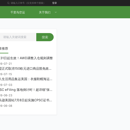
登录
千里鸟空运
关于我们
搜索
章推荐
月31日起生效！AWD调整入仓规则调整
26-07-21
欧盟正式取消150欧元进口商品豁免政策，每件加征3欧元进口关税
26-07-15
个人生活用品集运美国：衣服鞋帽海运计费方式
26-07-03
CPSC eFiling 落地倒计时！超详细“保姆级”实操指南来了！
26-06-23
亚马逊美国站7月8日起实施CPSC证书电子申报要求，FBA受管制商品需提前申报
26-06-08