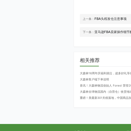
FBA头程发仓注意事项
上一条：
亚马逊FBA卖家操作细节
下一条：
相关推荐
大森林16周年庆福利就位，超多好礼等
大森林客户端下单说明
喜讯！大森林物流创始人 Forest 荣
大森林全球物流国内（自营仓）收货地
重磅！美最新301关税落地，中国商品加征