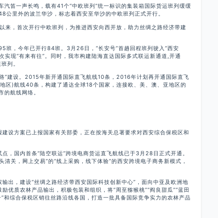
机车汽笛一声长鸣，载有41个“中欧班列”统一标识的集装箱国际货运班列缓缓
48公里外的波兰华沙，标志着西安至华沙的中欧班列正式开行。
列以来，首次开行中欧班列，为推进西安向西开放，助力丝绸之路经济带建
。
行95班，今年已开行84班。3月26日，“长安号”首趟回程班列驶入“西安
次实现“有来有往”。同时，我市构建陆海直达国际多式联运新通道,开通
运班列。
”建设。2015年新开通国际直飞航线10条，2016年计划再开通国际直飞
(地区)航线40条，构建了通达全球18个国家，连接欧、美、澳、亚地区的
市的航线网络。
报建设方案已上报国家有关部委，正在按海关总署要求对西安综合保税区和
点，国内首条“陆空联运”跨境电商货运直飞航线已于3月28日正式开通。
头清关，网上交易”的“线上采购，线下体验”的西安跨境电子商务新模式，
权输出，建设“丝绸之路经济带西安国际科技创新中心”，面向中亚及欧洲地
励优质农林产品输出，积极包装和组织，将“周至猕猴桃”“阎良甜瓜”“蓝田
号”和综合保税区销往丝路沿线各国，打造一批具备国际竞争实力的农林产品