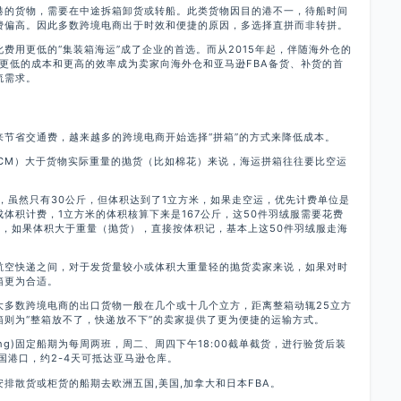
港的货物，需要在中途拆箱卸货或转船。此类货物因目的港不一，待船时间
费偏高。因此多数跨境电商出于时效和便捷的原因，多选择直拼而非转拼。
此费用更低的“集装箱海运”成了企业的首选。而从2015年起，伴随海外仓的
以更低的成本和更高的效率成为卖家向海外仓和亚马逊FBA备货、补货的首
流需求。
来节省交通费，越来越多的跨境电商开始选择“拼箱”的方式来降低成本。
00CM）大于货物实际重量的抛货（比如棉花）来说，海运拼箱往往要比空运
，虽然只有30公斤，但体积达到了1立方米，如果走空运，优先计费单位是
体积计费，1立方米的体积核算下来是167公斤，这50件羽绒服需要花费
箱，如果体积大于重量（抛货），直接按体积记，基本上这50件羽绒服走海
。
航空快递之间，对于发货量较小或体积大重量轻的抛货卖家来说，如果对时
箱更为合适。
大多数跨境电商的出口货物一般在几个或十几个立方，距离整箱动辄25立方
箱则为“整箱放不了，快递放不下”的卖家提供了更为便捷的运输方式。
ipping)固定船期为每周两班，周二、周四下午18:00截单截货，进行验货后装
国港口，约2-4天可抵达亚马逊仓库。
排散货或柜货的船期去欧洲五国,美国,加拿大和日本FBA。