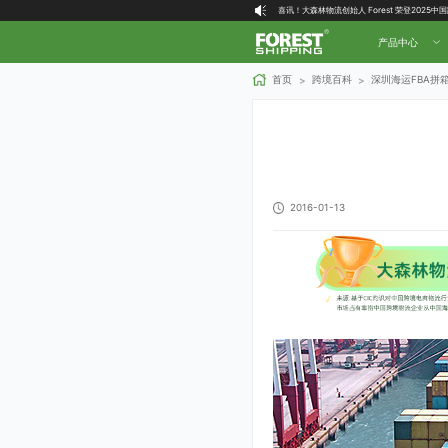
喜讯！大森林物流创始人 Forest 荣登2025
大森林全球物流国内（自营仓）收货地址
产品中心
大森林16周年庆福利就位，超多好礼等你拿！
首页
跨境百科
深圳海运FBA拼
>
>
2016-01-13