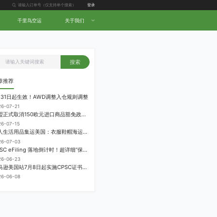
登录
千里鸟空运
关于我们
搜索
章推荐
月31日起生效！AWD调整入仓规则调整
26-07-21
欧盟正式取消150欧元进口商品豁免政策，每件加征3欧元进口关税
26-07-15
个人生活用品集运美国：衣服鞋帽海运计费方式
26-07-03
CPSC eFiling 落地倒计时！超详细“保姆级”实操指南来了！
26-06-23
亚马逊美国站7月8日起实施CPSC证书电子申报要求，FBA受管制商品需提前申报
26-06-08