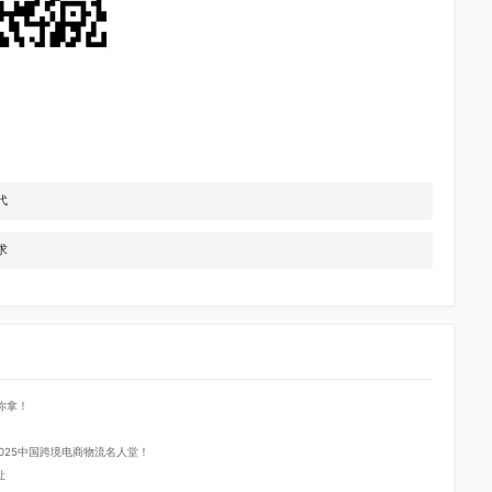
代
求
你拿！
登2025中国跨境电商物流名人堂！
址