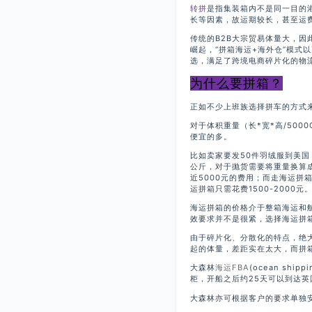
转拼
是指集装箱内不是同一目的
长等因素，故运期较长，甚至运
传统的B2B大宗贸易体量大，因
崛起，“拼箱海运+海外仓”模式
选，满足了跨境电商碎片化的物
为什么要拼箱？
正如不少上班族选择拼车的方式
对于体积重量（长*宽*高/50
便宜的多。
比如卖家要发50件羽绒服到美国
公斤，对于抛货需要将重量换算成
近5000元的费用；而走海运拼
运拼箱只需花费1500-2000元
海运拼箱的价格介于整箱海运和
效要求并不是很紧，选择海运拼
由于碎片化、分散化的特点，绝
起的体量，差距实在太大，而拼
大森林
海运FBA
(ocean sh
柜，开船之后约25天可以到达英
大森林亦可根据客户的要求单独安