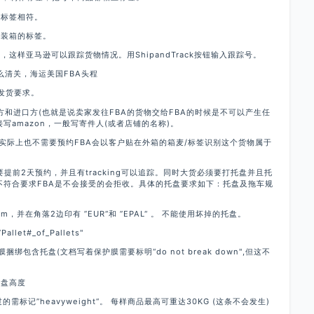
粘标签相符。
集装箱的标签。
这样亚马逊可以跟踪货物情况。用ShipandTrack按钮输入跟踪号。
么清关，海运美国FBA头程
的发货要求。
收件方和进口方(也就是说卖家发往FBA的货物交给FBA的时候是不可以产生任
写amazon，一般写寄件人(或者店铺的名称)。
板，实际上也不需要预约FBA会以客户贴在外箱的箱麦/标签识别这个货物属于
要提前2天预约，并且有tracking可以追踪。同时大货必须要打托盘并且托
不符合要求FBA是不会接受的会拒收。具体的托盘要求如下：托盘及拖车规
0cm，并在角落2边印有 ”EUR“和 ”EPAL“ 。 不能使用坏掉的托盘。
et#_of_Pallets"
绑包含托盘(文档写着保护膜需要标明“do not break down",但这不
托盘高度
的需标记”heavyweight“。 每样商品最高可重达30KG (这条不会发生)