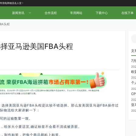
新闻资讯
合作流程
常用网站
下载中心
在线下单
BA头程
择亚马逊美国FBA头程
文
7
20
20
20
20
选择美国亚马逊FBA头程是比较不错选择。那么发美国亚马逊FBA操作过
国际物流给大家讲解一下：
20
填写的运输数量一致。
，纸张大小要适宜,确证标签不会看不清或被弄脏。
件，制作标签，把每个商品都粘上标签。