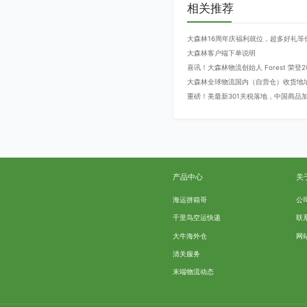
相关推荐
大森林16周年庆福利就位，超多好礼等
大森林客户端下单说明
喜讯！大森林物流创始人 Forest 荣
大森林全球物流国内（自营仓）收货地
重磅！美最新301关税落地，中国商品加征
产品中心
关
海运拼箱哥
公
千里鸟空运快递
联
大牛海外仓
网
清关服务
末端物流动态