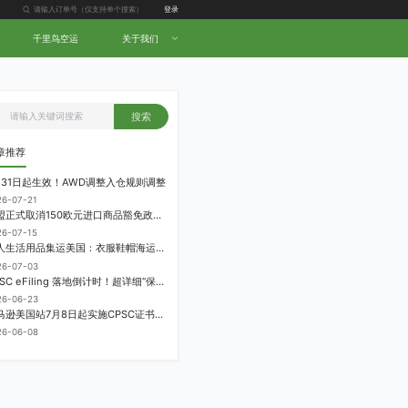
登录
千里鸟空运
关于我们
搜索
章推荐
月31日起生效！AWD调整入仓规则调整
26-07-21
欧盟正式取消150欧元进口商品豁免政策，每件加征3欧元进口关税
26-07-15
个人生活用品集运美国：衣服鞋帽海运计费方式
26-07-03
CPSC eFiling 落地倒计时！超详细“保姆级”实操指南来了！
26-06-23
亚马逊美国站7月8日起实施CPSC证书电子申报要求，FBA受管制商品需提前申报
26-06-08