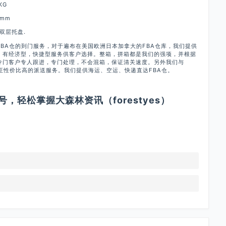
KG
mm
用双层托盘.
nFBA仓的到门服务，对于遍布在美国欧洲日本加拿大的FBA仓库，我们提供
家，有经济型，快捷型服务供客户选择。整箱，拼箱都是我们的强项，并根据
专门客户专人跟进，专门处理，不会混箱，保证清关速度。另外我们与
保证性价比高的派送服务。我们提供海运、空运、快递直达FBA仓。
，轻松掌握大森林资讯（forestyes）