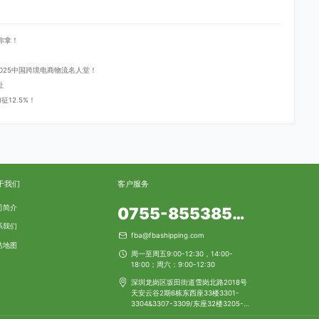
你拿！
登2025中国跨境电商物流名人堂！
址
12.5%！
于我们
客户服务
司简介
0755-85538553
系我们
fba@fbashipping.com
站地图
周一至周五9:00-12:30，14:00-
18:00；周六：9:00-12:30
深圳龙岗区坂田街道雪岗北路2018号
天安云谷2期6栋东西座33楼3301-
3304&3307-3309/东座32楼3205-
3206