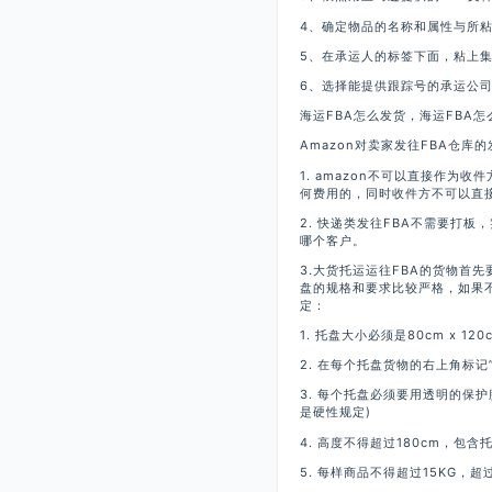
4、确定物品的名称和属性与所
5、在承运人的标签下面，粘上
6、选择能提供跟踪号的承运公司，
海运FBA怎么发货，海运FBA怎
Amazon对卖家发往FBA仓库
1. amazon不可以直接作为
何费用的，同时收件方不可以直接
2. 快递类发往FBA不需要打
哪个客户。
3.大货托运运往FBA的货物首先
盘的规格和要求比较严格，如果
定：
1. 托盘大小必须是80cm x 12
2. 在每个托盘货物的右上角标记”Pall
3. 每个托盘必须要用透明的保护膜捆
是硬性规定)
4. 高度不得超过180cm，包含
5. 每样商品不得超过15KG，超过