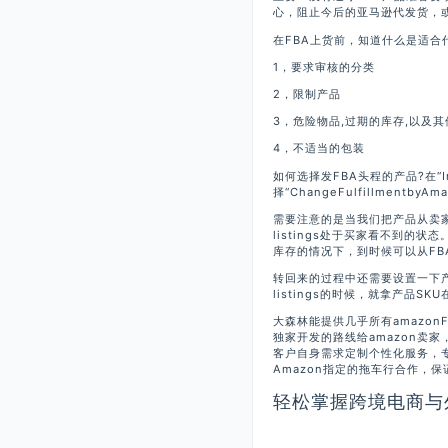
心，阻止今后的亚马逊代发货，
在FBA上货前，知道什么是适合
1，要求审核的分类
2，限制产品
3，危险物品,过期的库存,以及
4，不适当的包装
如何选择发FBA头程的产品?在“I
择“ChangeFulfillmentb
需要注意的是当我们把产品从卖
listings处于买家看不到
库存的情况下，到时候可以从FBAI
转回来的过程中还需要设置一下
listings的时候，就拿产品
大森林能提供几乎所有amazo
独家开发的路线给amazon卖
客户自身需求定制个性化服务，
Amazon指定的拖车行合作，
轻松掌握跨境电商与外