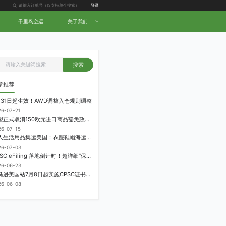
登录
千里鸟空运
关于我们
搜索
章推荐
月31日起生效！AWD调整入仓规则调整
26-07-21
欧盟正式取消150欧元进口商品豁免政策，每件加征3欧元进口关税
26-07-15
个人生活用品集运美国：衣服鞋帽海运计费方式
26-07-03
CPSC eFiling 落地倒计时！超详细“保姆级”实操指南来了！
26-06-23
亚马逊美国站7月8日起实施CPSC证书电子申报要求，FBA受管制商品需提前申报
26-06-08