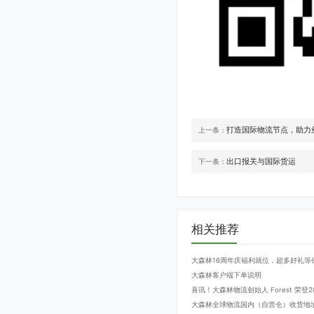
打造国际物流节点，助力
上一条：
出口报关与国际货运
下一条：
相关推荐
大森林16周年庆福利就位，超多好礼等
大森林客户端下单说明
喜讯！大森林物流创始人 Forest 荣
大森林全球物流国内（自营仓）收货地