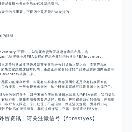
或者是收取准备在亚马逊代发货的费用。
代发货的很重要，下面四个是不能FBA发货的：
其他的限制
nventory”页面中，勾选要发货到亚马逊仓库的产品，选
yAmazon”,这些选中发FBA头程的产品会顺利的转换到FBAInventory。
家自发货转换成亚马逊发货直至亚马逊收到货物上架之前，卖家产品的
的状态。如果卖家想在这段时间内，还是让买家看到你的产品并且卖家国内还是有
nventory转换出来。
产品国内的库存数量。但是有些卖家在库存页面中还是没有转换回来的
SKU在后台搜索，一般会搜索出来的，这个时候卖家就可以设置国内的库存了。
nFBA仓的到门服务，对于遍布在美国欧洲日本加拿大的FBA仓库，我们提供
家，有经济型，快捷型服务供客户选择。整箱，拼箱都是我们的强项，并根据
专门客户专人跟进，专门处理，不会混箱，保证清关速度。另外我们与
保证性价比高的派送服务。我们提供海运、空运、快递直达FBA仓。
贸资讯，请关注微信号【forestyes】