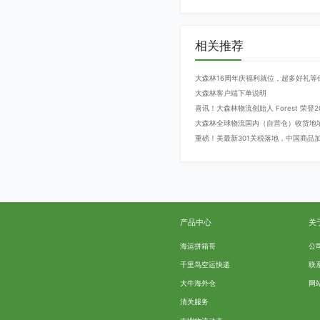
相关推荐
大森林16周年庆福利就位，超多好礼等
大森林客户端下单说明
喜讯！大森林物流创始人 Forest 荣
大森林全球物流国内（自营仓）收货地
重磅！美最新301关税落地，中国商品加征
产品中心
关
海运拼箱哥
公
千里鸟空运快递
联
大牛海外仓
网
清关服务