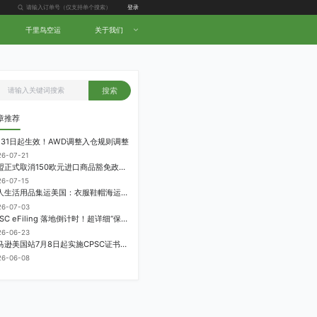
登录
千里鸟空运
关于我们
搜索
章推荐
月31日起生效！AWD调整入仓规则调整
26-07-21
欧盟正式取消150欧元进口商品豁免政策，每件加征3欧元进口关税
26-07-15
个人生活用品集运美国：衣服鞋帽海运计费方式
26-07-03
CPSC eFiling 落地倒计时！超详细“保姆级”实操指南来了！
26-06-23
亚马逊美国站7月8日起实施CPSC证书电子申报要求，FBA受管制商品需提前申报
26-06-08