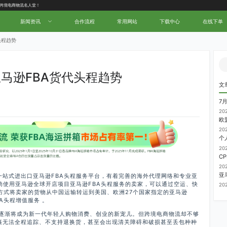
新闻资讯
合作流程
常用网站
下载中心
在线下单
头程趋势
马逊FBA货代头程趋势
文
7
20
20
20
20
一站式进出口亚马逊FBA头程服务平台，有着完善的海外代理网络和专业亚
助使用亚马逊全球开店项目亚马逊FBA头程服务的卖家，可以通过空运、快
20
运输方式将卖家的货物从中国运输转运到美国、欧洲27个国家指定的亚马逊
A头程增值服务 。
,逐渐将成为新一代年轻人购物消费、创业的新宠儿。但跨境电商物流却不够
裹无法全程追踪、不支持退换货，甚至会出现清关障碍和破损甚至丢包种种