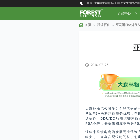
大森林全球物流国内（自营仓）收货地址
大森林16周年庆福利就位，超多好礼等你拿！
产品中心
首页
跨境百科
亚马逊FBA货代
>
>
亚
2016-07-27
大森林物流公司作为全球优秀的
马逊FBA头程运输服务优势，帮
递操作、DDU/DDP/海运等
FBA仓库，并提供相应亚马逊FB
近年来跨境电商的发展无比迅速
给力，一直存在配送时间长、包