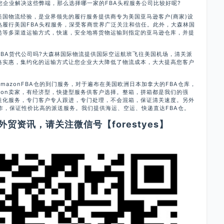
您企业解决这些弊端，那么选择哪一家的FBA头程服务公司比较好呢?
美国物流经验，是业界领先的履行服务提供商专为美国亚马逊客户(商家)设
熟履行美国FBA头程服务，深受客商世界广泛关注和信任。此外，大森林国
递等多渠道运输方式，快速，安全地将货物运输到指定的亚马逊仓库，并提
BA货代公司吗?大森林国际物流提供国际空运航班飞往美国机场，清关派
格实惠，集约化的运输方式让您企业大大降低了物流成本，大大提高您客户
。
mazonFBA仓的到门服务，对于遍布在美国欧洲日本加拿大的FBA仓库，
zon卖家，有经济型，快捷型服务供客户选择。整箱，拼箱都是我们的强
性化服务，专门客户专人跟进，专门处理，不会混箱，保证清关速度。另外
合作，保证性价比高的派送服务。我们提供海运、空运、快递直达FBA仓。
贸资讯，请关注微信号【forestyes】