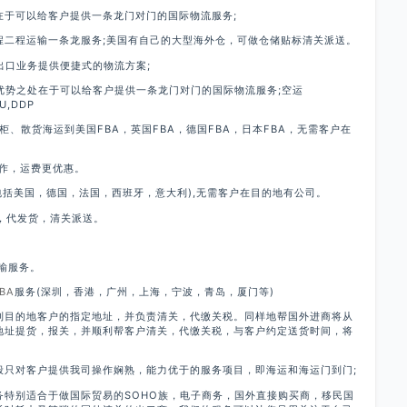
在于可以给客户提供一条龙门对门的国际物流服务;
A头程二程运输一条龙服务;美国有自己的大型海外仓，可做仓储贴标清关派送。
球出口业务提供便捷式的物流方案;
行优势之处在于可以给客户提供一条龙门对门的国际物流服务;空运
U,DDP
龙整柜、散货海运到美国FBA，英国FBA，德国FBA，日本FBA，无需客户在
合作，运费更优惠。
(包括美国，德国，法国，西班牙，意大利),无需客户在目的地有公司。
标，代发货，清关派送。
运输服务。
BA
服务(深圳，香港，广州，上海，宁波，青岛，厦门等)
到目的地客户的指定地址，并负责清关，代缴关税。同样地帮国外进商将从
地址提货，报关，并顺利帮客户清关，代缴关税，与客户约定送货时间，将
般只对客户提供我司操作娴熟，能力优于的服务项目，即海运和海运门到门;
务特别适合于做国际贸易的SOHO族，电子商务，国外直接购买商，移民国