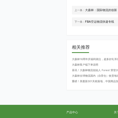
大森林：国际物流的创新
上一条：
FBA空运物流快递专线
下一条：
相关推荐
大森林16周年庆福利就位，超多好礼等
大森林客户端下单说明
喜讯！大森林物流创始人 Forest 荣
大森林全球物流国内（自营仓）收货地
重磅！美最新301关税落地，中国商品加征
产品中心
关