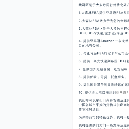
我司区别于大多数同行优势之处
1.大森林FBA提供亚马逊FB
2.大森林FBA致力于为您的全
3.大森林FBA区别于大多数同
DDU,DDP/快递/空加派/海运DD
4. 提供亚马逊Amazon一条
目的地有公司。
5. 与亚马逊FBA指定卡车公司
6. 提供一条龙快递到各国FBA
7. 提供国外短期仓储，退货贴
8. 提供贴唛，分货，托盘服务。
9. 提供国外退货到香港转运的
10. 提供各大港口海运到
亚马逊F
我们即可以帮出口商将货物运送
中国各城市采购的货物从供应商
货物准时送达;
为保持我司的特色优势，我司一
我司提供的门对门一条龙海运服