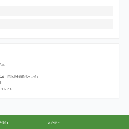
你拿！
登2025中国跨境电商物流名人堂！
址
12.5%！
于我们
客户服务