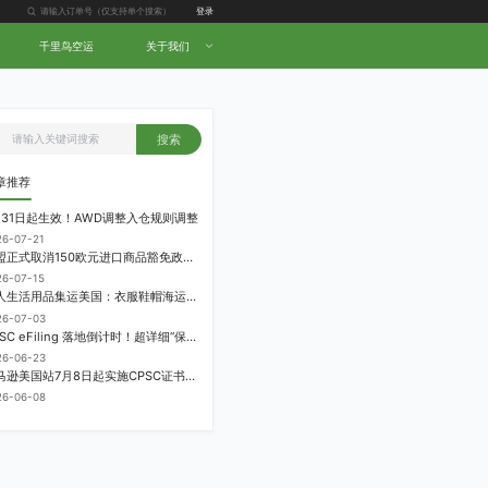
登录
千里鸟空运
关于我们
搜索
章推荐
月31日起生效！AWD调整入仓规则调整
26-07-21
欧盟正式取消150欧元进口商品豁免政策，每件加征3欧元进口关税
26-07-15
个人生活用品集运美国：衣服鞋帽海运计费方式
26-07-03
CPSC eFiling 落地倒计时！超详细“保姆级”实操指南来了！
26-06-23
亚马逊美国站7月8日起实施CPSC证书电子申报要求，FBA受管制商品需提前申报
26-06-08