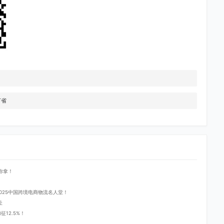
节省
你拿！
登2025中国跨境电商物流名人堂！
址
12.5%！