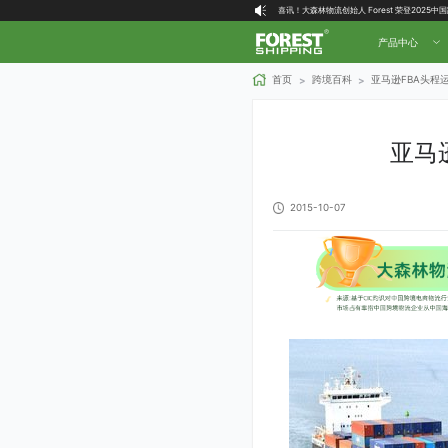
喜讯！大森林物流创始人 Forest 荣登2025
大森林全球物流国内（自营仓）收货地址
产品中心
大森林16周年庆福利就位，超多好礼等你拿！
首页
跨境百科
亚马逊FBA头程
>
>
亚马
2015-10-07