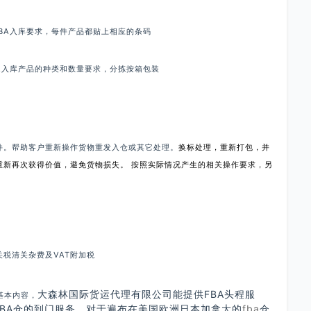
A入库要求，每件产品都贴上相应的条码
入库产品的种类和数量要求，分拣按箱包装
。帮助客户重新操作货物重发入仓或其它处理。
换标处理，重新打包，并
按照实际情况产生的相关操作要求，另
重新再次获得价值，避免货物损失。
清关杂费及VAT附加税
大森林国际货运代理有限公司能提供FBA头程服
基本内容，
BA仓的到门服务，对于遍布在美国欧洲日本加拿大的
fba
仓