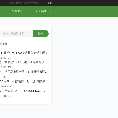
登录
千里鸟空运
关于我们
搜索
章推荐
月31日起生效！AWD调整入仓规则调整
26-07-21
欧盟正式取消150欧元进口商品豁免政策，每件加征3欧元进口关税
26-07-15
个人生活用品集运美国：衣服鞋帽海运计费方式
26-07-03
CPSC eFiling 落地倒计时！超详细“保姆级”实操指南来了！
26-06-23
亚马逊美国站7月8日起实施CPSC证书电子申报要求，FBA受管制商品需提前申报
26-06-08