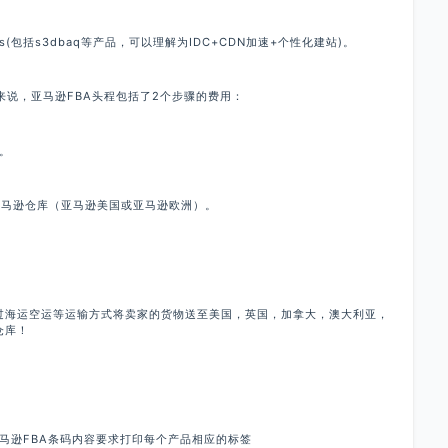
ces(包括s3dbaq等产品，可以理解为IDC+CDN加速+个性化建站)。
说，亚马逊FBA头程包括了2个步骤的费用：
。
马逊仓库（亚马逊美国或亚马逊欧洲）。
海运空运等运输方式将卖家的货物送至美国，英国，加拿大，澳大利亚，
仓库！
逊FBA条码内容要求打印每个产品相应的标签