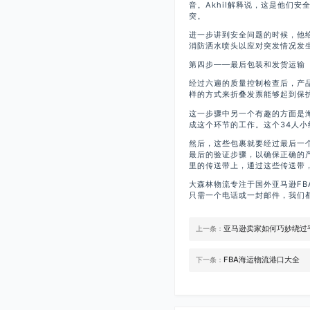
音。Akhil解释说，这是他们
突。
进一步讲到安全问题的时候，他给
消防洒水喷头以应对突发情况发
第四步——最后包装和发货运输
经过六遍的质量控制检查后，产品
样的方式来折叠发票能够起到保
这一步骤中另一个有趣的方面是
成这个环节的工作。这个34人
然后，这些包裹就要经过最后一
最后的验证步骤，以确保正确的产
里的传送带上，通过这些传送带
大森林物流专注于国外亚马逊F
只需一个电话或一封邮件，我们
亚马逊卖家如何巧妙绕过
上一条：
FBA海运物流港口大全
下一条：