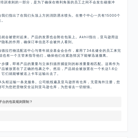
安全培训准则的一部分，是为了确保在锋利角落的员工之间不会发生碰撞冲
我们指出了在我们头顶上方的消防洒水喷头。在整个中心一共有15000个
生。
就会被密封起来。产品的发票也会附在包装上。Akhil指出，亚马逊用这
护隐私的作用，确保订单信息不会被外人看到。
海德拉巴物流配送中心与青年就业基金会合作，雇用了34名健全的员工来完
小组也有一个主管来指导他们，确保他们在紧急情况下能够迅速撤离。
个步骤，即将产品的重量与立体扫描所捕捉到的标准重量相匹配。这将作为
品被放置在了正确的包裹之中。然后，产品就会被放置在一个长达1.6公
，它们就能够被送上卡车运输出去了。
BA头程运输一条龙服务。公司航线遍及亚马逊所有仓库，无需海外注册，您
都可为您把货物安全运到亚马逊仓库，为您省去一切烦恼。
平台的包装规则限制？