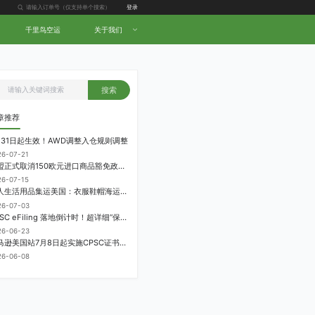
登录
千里鸟空运
关于我们
搜索
章推荐
月31日起生效！AWD调整入仓规则调整
26-07-21
欧盟正式取消150欧元进口商品豁免政策，每件加征3欧元进口关税
26-07-15
个人生活用品集运美国：衣服鞋帽海运计费方式
26-07-03
CPSC eFiling 落地倒计时！超详细“保姆级”实操指南来了！
26-06-23
亚马逊美国站7月8日起实施CPSC证书电子申报要求，FBA受管制商品需提前申报
26-06-08