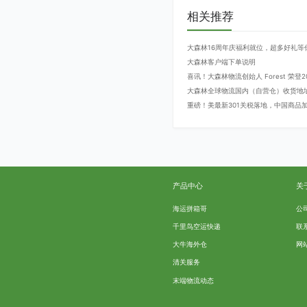
相关推荐
大森林16周年庆福利就位，超多好礼等
大森林客户端下单说明
喜讯！大森林物流创始人 Forest 荣
大森林全球物流国内（自营仓）收货地
重磅！美最新301关税落地，中国商品加征
产品中心
关
海运拼箱哥
公
千里鸟空运快递
联
大牛海外仓
网
清关服务
末端物流动态