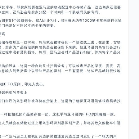
卖家的库存，即卖家想要在亚马逊的物流配送中心存储产品，这些商家还需要
存空间，亚马逊会给卖家分配一个时间和一个装载码头的号码。
有51个装载码头。据Akhil估计，那里每天约有1000辆卡车来进行运输
的门来满足不同尺寸的卡车的需要。
形码
且储存在那里一些时候，然后就会被转移到一个接收线上去，在那里，货物
是，卖家为产品所做的内包装是会被保留下来的。但亚马逊的高管们会进行
货过程中没有受到损坏。然后，亚马逊会对产品进行扫描，并为每个产品分
扫描的设备，这是一种自动尺寸扫描设备，可以检查产品的深度、宽度、高
信息输入到数据库中以帮助产品的识别。一旦有需要，这些产品就能很快地
遵循FIFO原则，即先入先出。
书馆书架的货架上
它们自己的条形码并被存储在货架上。这是为了确保亚马逊能够很容易就找
市里一样把相似的产品储存在一起。这似乎与亚马逊的FIFO的策略相一致。
管人员就会在储物过道上用条形码识别器识别产品，并将其放入购物车中进
另一个亚马逊员工在我们旁边的储物通道旁边走过时发出了一个很大的声