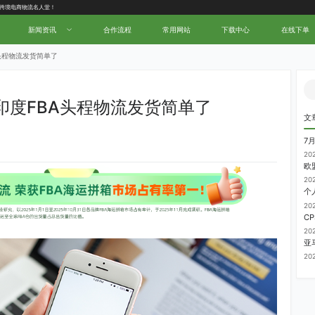
中国跨境电商物流名人堂！
新闻资讯
合作流程
常用网站
下载中心
在线下单
头程物流发货简单了
印度FBA头程物流发货简单了
文
7
20
20
20
20
20