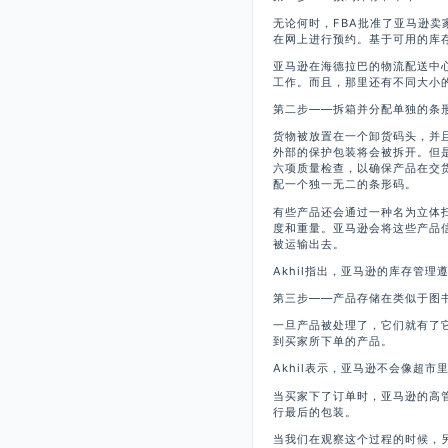
无论何时，FBA批准了亚马逊
在网上进行预约。基于可用的库
亚马逊在海德拉巴的物流配送中心拥
工作。而且，那里还有不同大小
第二步——拆箱并分配单独的条
货物被放置在一个卸货码头，并
外部的保护包装将会被拆开。但
六项质量检查，以确保产品在交
配一个独一无二的条形码。
有些产品还会通过一种名为立体
度和重量。亚马逊会将这些产品
被运输出去。
Akhil指出，亚马逊的库存管理
第三步——产品存储在类似于图
一旦产品被处理了，它们就有了
到买家所下单的产品。
Akhil表示，亚马逊不会像超
当买家下了订单时，亚马逊的高
行最后的包装。
当我们在观察这个过程的时候，