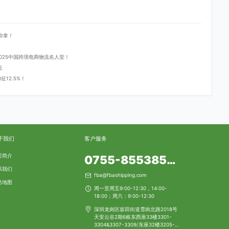
你拿！
登2025中国跨境电商物流名人堂！
址
12.5%！
于我们
客户服务
司简介
0755-85538553
系我们
fba@fbashipping.com
站地图
周一至周五9:00-12:30，14:00-
18:00；周六：9:00-12:30
深圳龙岗区坂田街道雪岗北路2018号
天安云谷2期6栋东西座33楼3301-
3304&3307-3309/东座32楼3205-