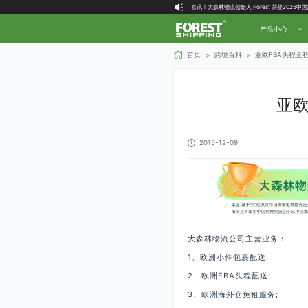
喜讯！大森林物流创始人 Forest 荣登2025
大森林全球物流国内（自营仓）收货地址
产品中心
大森林16周年庆福利就位，超多好礼等你拿！
首页
跨境百科
亚欧FBA头程全
>
>
亚欧
2015-12-09
大森林物流公司主营业务：
1、欧洲小件包裹配送;
2、欧洲FBA头程配送;
3、欧洲海外仓免租服务;