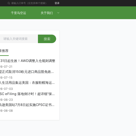
登录
千里鸟空运
关于我们
搜索
章推荐
月31日起生效！AWD调整入仓规则调整
26-07-21
欧盟正式取消150欧元进口商品豁免政策，每件加征3欧元进口关税
26-07-15
个人生活用品集运美国：衣服鞋帽海运计费方式
26-07-03
CPSC eFiling 落地倒计时！超详细“保姆级”实操指南来了！
26-06-23
亚马逊美国站7月8日起实施CPSC证书电子申报要求，FBA受管制商品需提前申报
26-06-08