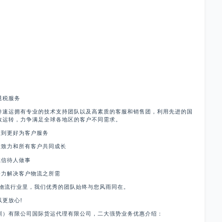
退税服务
件速运拥有专业的技术支持团队以及高素质的客服和销售团，利用先进的国
效运转，力争满足全球各地区的客户不同需求。
做到更好为客户服务
意致力和所有客户共同成长
诚信待人做事
全力解决客户物流之所需
口物流行业里，我们优秀的团队始终与您风雨同在。
更放心!
圳）有限公司国际货运代理有限公司，二大强势业务优惠介绍：