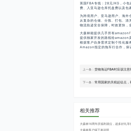
英国FBA专线：28元/KG，小
费、入亚马逊仓库托盘费以及包裹
为跨境用户、亚马逊用户、海外
从复杂的仓储、分拣、打包、清
物流轨迹安全保障，时效更快，全
大森林能提供几乎所有amazon
提供独家开发的路线给amazo
根据客户自身需求定制个性化服
Amazon指定的拖车行合作，
货物海运FBA时应该注意
上一条：
常用国家的关税起征点，
下一条：
相关推荐
大森林16周年庆福利就位，超多好礼等
大森林客户端下单说明