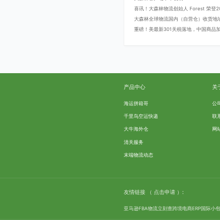
喜讯！大森林物流创始人 Forest 荣
大森林全球物流国内（自营仓）收货地
重磅！美最新301关税落地，中国商品加征
产品中心
关
海运拼箱哥
公
千里鸟空运快递
联
大牛海外仓
网
清关服务
末端物流动态
友情链接
（ 点击申请 ）:
亚马逊FBA物流
立刻查
跨境电商ERP
国际小