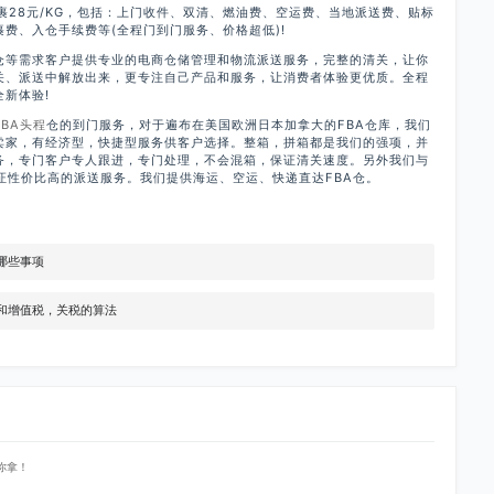
包裹28元/KG，包括：上门收件、双清、燃油费、空运费、当地派送费、贴标
费、入仓手续费等(全程门到门服务、价格超低)!
仓等需求客户提供专业的电商仓储管理和物流派送服务，完整的清关，让你
关、派送中解放出来，更专注自己产品和服务，让消费者体验更优质。全程
新体验!
FBA头程
仓的到门服务，对于遍布在美国欧洲日本加拿大的FBA仓库，我们
n卖家，有经济型，快捷型服务供客户选择。整箱，拼箱都是我们的强项，并
务，专门客户专人跟进，专门处理，不会混箱，保证清关速度。另外我们与
保证性价比高的派送服务。我们提供海运、空运、快递直达FBA仓。
哪些事项
和增值税，关税的算法
你拿！