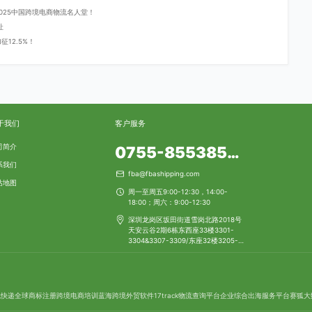
登2025中国跨境电商物流名人堂！
址
12.5%！
于我们
客户服务
司简介
0755-85538553
系我们
fba@fbashipping.com
站地图
周一至周五9:00-12:30，14:00-
18:00；周六：9:00-12:30
深圳龙岗区坂田街道雪岗北路2018号
天安云谷2期6栋东西座33楼3301-
3304&3307-3309/东座32楼3205-
3206
包快递
全球商标注册
跨境电商培训
蓝海跨境
外贸软件
17track物流查询平台
企业综合出海服务平台
赛狐
大