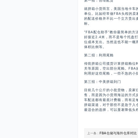
第一招：合理配货
就拼箱小货而言，美国当地卡车
单位。比如经常做FBA头程的卖
的配送价格并不比一个立方贵出
标。
“FBA配仓助手”教你最简单的
好接近2.4米，而不是每个托盘
位成本支出。当然这也不能一概
体积比例等。
第二招：利用尾舱
传统拼箱公司揽货计算拼箱舱位
关等原因，空出部分尾舱。FB
利用好这些尾舱，一些不急的小
第三招：中美拼箱到门
目前几十公斤的小批货物，卖家
售，而是因为小货用海运的方式
车配送都有最底计费额，而有足
拼箱渠道，对于那些不是急于入
最适合的选择，可以显著降低头
FBA仓储与海外仓库对比
上一条：