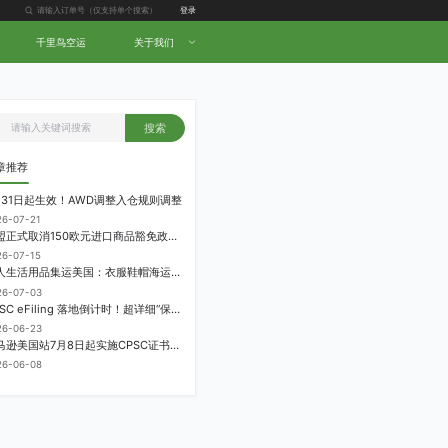
登录
千里鸟空运
关于我们
搜索
章推荐
月31日起生效！AWD调整入仓规则调整
26-07-21
欧盟正式取消150欧元进口商品豁免政策，每件加征3欧元进口关税
26-07-15
个人生活用品集运美国：衣服鞋帽海运计费方式
26-07-03
CPSC eFiling 落地倒计时！超详细“保姆级”实操指南来了！
26-06-23
亚马逊美国站7月8日起实施CPSC证书电子申报要求，FBA受管制商品需提前申报
26-06-08