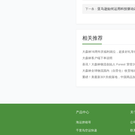
亚马逊如何运用科技驱动高
下一条：
相关推荐
大森林16周年庆福利就位，超多好礼等
大森林客户端下单说明
喜讯！大森林物流创始人 Forest 荣
大森林全球物流国内（自营仓）收货地
重磅！美最新301关税落地，中国商品加征
产品中心
关
海运拼箱哥
公
千里鸟空运快递
联