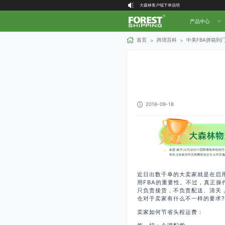
大森林客户端下单说明
喜讯！大森林物流创始人 Forest 荣登2025
产品中心
大森林全球物流国内（自营仓）收货地址
大森林16周年庆福利就位，超多好礼等你拿！
首页
跨境百科
中美FBA拼箱到
>
>
2016-09-18
近日出数千单的大卖家就是在启
用FBA的重要性。不过，真正操
只负责接货，不负责配送、清关，
仓对于卖家有什么不一样的要求?
卖家如何节省头程运费：