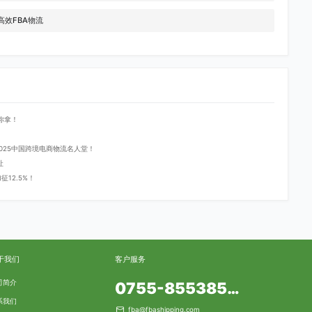
效FBA物流
你拿！
登2025中国跨境电商物流名人堂！
址
12.5%！
于我们
客户服务
司简介
0755-85538553
系我们
fba@fbashipping.com