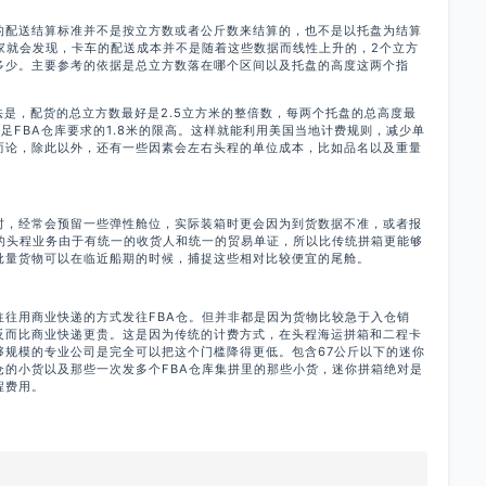
的配送结算标准并不是按立方数或者公斤数来结算的，也不是以托盘为结算
家就会发现，卡车的配送成本并不是随着这些数据而线性上升的，2个立方
多少。主要参考的依据是总立方数落在哪个区间以及托盘的高度这两个指
方法是，配货的总立方数最好是2.5立方米的整倍数，每两个托盘的总高度最
打足FBA仓库要求的1.8米的限高。这样就能利用美国当地计费规则，减少单
而论，除此以外，还有一些因素会左右头程的单位成本，比如品名以及重量
时，经常会预留一些弹性舱位，实际装箱时更会因为到货数据不准，或者报
A的头程业务由于有统一的收货人和统一的贸易单证，所以比传统拼箱更能够
批量货物可以在临近船期的时候，捕捉这些相对比较便宜的尾舱。
往往用商业快递的方式发往FBA仓。但并非都是因为货物比较急于入仓销
反而比商业快递更贵。这是因为传统的计费方式，在头程海运拼箱和二程卡
够规模的专业公司是完全可以把这个门槛降得更低。包含67公斤以下的迷你
仓的小货以及那些一次发多个FBA仓库集拼里的那些小货，迷你拼箱绝对是
程费用。