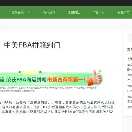
中国跨境电商物流名人堂！
新闻资讯
合作流程
常用网站
下载中心
在线下单
门
中美FBA拼箱到门
文
7
20
20
20
20
用FBA后，业务有了质和量的提升。现在，越来越多的亚马逊卖家意识到使
作起来却有很多盲点，比如FBA头程运输的成本不小，怎么去降低?亚马逊
20
卖家要如何操作才能顺利将货送达亚马逊FBA仓?送货到不同国家的FBA