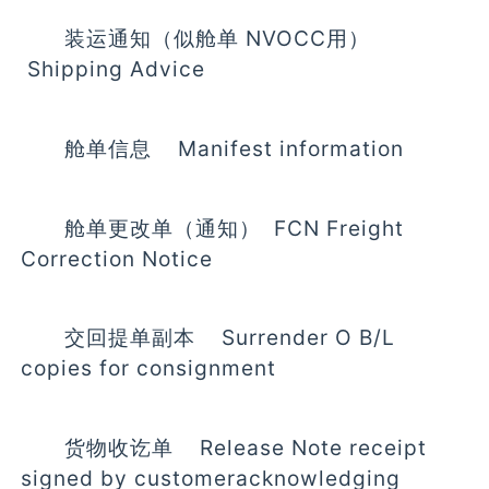
装运通知（似舱单 NVOCC用）
Shipping Advice
舱单信息 Manifest information
舱单更改单（通知） FCN Freight
Correction Notice
交回提单副本 Surrender O B/L
copies for consignment
货物收讫单 Release Note receipt
signed by customeracknowledging