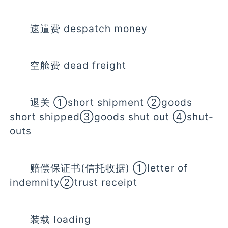
速遣费 despatch money
空舱费 dead freight
退关 ①short shipment ②goods
short shipped③goods shut out ④shut-
outs
赔偿保证书(信托收据) ①letter of
indemnity②trust receipt
装载 loading