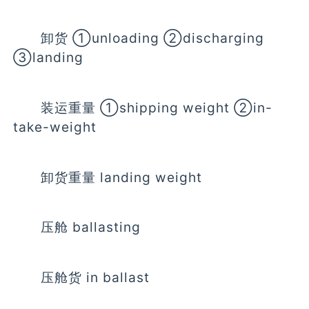
卸货 ①unloading ②discharging
③landing
装运重量 ①shipping weight ②in-
take-weight
卸货重量 landing weight
压舱 ballasting
压舱货 in ballast