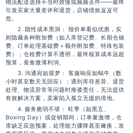
物流配送选择不当时效慢或频频丢件——最终
引发买家大量差评和退货，店铺绩效岌岌可
危。
2. 隐性成本黑洞： 报价单看似优惠，实
则隐藏各种附加费（如入库登记费、长期仓储
费、订单处理基础费＋额外附加费、特殊包装
费）；仓租费计算不透明，最终核算成本远超
预算，蚕食微薄利润。
3. 沟通宛如噩梦： 客服响应如蜗牛（数
小时甚至数天无回应）；遇到库存差异、退货
处理、物流异常等问题时推诿责任，无法提供
有效解决方案，卖家陷入孤立无援的境地。
4. 服务脆弱不堪： 旺季（如黑五、
Boxing Day）或促销期间，订单量激增，仓
库缺乏应急预案，处理能力骤降甚至瘫痪，发