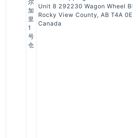
尔
Unit 8 292230 Wagon Wheel Bl
加
Rocky View County, AB T4A 0E
里
Canada
1
号
仓