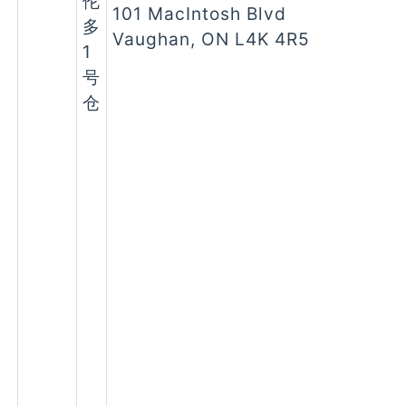
伦
101 MacIntosh Blvd
多
Vaughan, ON L4K 4R5
1
号
仓