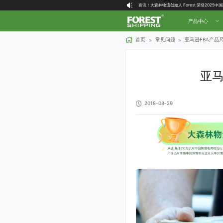
喜讯！大森林物流创始人 Forest 荣登2025
大森林全球物流国内（自营仓）收货地址
产品中心
大森林16周年庆福利就位，超多好礼等你拿！
首页
常见问题
亚马逊FBA产品
>
>
亚马
2018-08-29