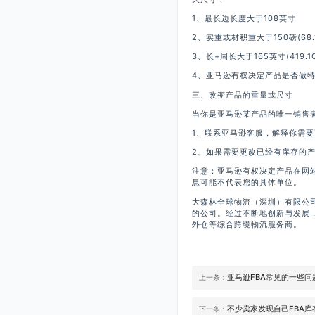
1、最长边长度大于108英寸
2、实重或材积重大于150磅(68.1
3、长+周长大于165英寸(419.1
4、亚马逊有权决定产品是否做
三、改变产品的重量或尺寸
当你是亚马逊某产品的唯一销售
1、联系亚马逊客服，解释你需
2、如果需要更改已经有库存的
注意：亚马逊有权决定产品在网
息可能不代表您的具体单位。
大森林全球物流（深圳）有限公
的公司。经过不断地创新与发展
外仓等综合跨境物流服务商。
亚马逊FBA常见的一些问
上一条：
不少卖家发现自己FBA
下一条：