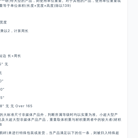
于一磅;特大型的产品，则使用单位重量。对于其他的产品，使用单位重量或
等于单位体积(长度×宽度×高度)除以139)
宽度
乘以2，计算周长
短边 长+周长
5" 无
无
0"
0"
5"
08" 无 无 Over 165
磅的大标准尺寸非媒体产品外，判断所属等级时均以实重为准。小超大型产
品及大超大型非媒体产品产品，重量取体积重与材积重两者中的较大者(材积
6
如易碎)来进行特殊包装或发货，当产品满足以下的任一条，则被归入特殊超