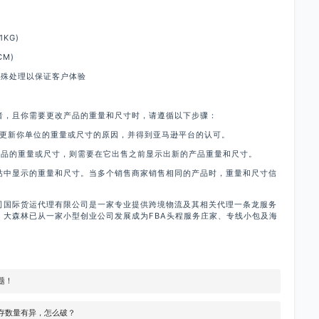
KG)
CM)
特殊处理以保证客户体验
者，且你需要更改产品的重量和尺寸时，请遵循以下步骤：
要更新你单位的重量或尺寸的原因，并得到亚马逊平台的认可。
产品的重量或尺寸，则需要在它出售之前显示出新的产品重量和尺寸。
站中显示的重量和尺寸。当多个销售商家销售相同的产品时，重量和尺寸信
司国际货运代理有限公司是一家专业提供跨境物流及其相关代理一条龙服务
，大森林已从一家小型创业公司发展成为FBA头程服务庄家、专线小包及海
题！
库存数量有异，怎么破？