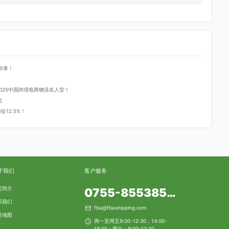
你拿！
登2025中国跨境电商物流名人堂！
址
12.5%！
于我们
客户服务
司简介
0755-85538553
系我们
fba@fbashipping.com
站地图
周一至周五9:00-12:30，14:00-
18:00；周六：9:00-12:30