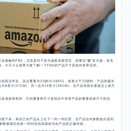
会接触到FBA，尤其是对于亚马逊新卖家而言，想要玩“赚”亚马逊，首先
准。今天小云就带大家了解一下FBA的产品尺寸是如何来界定的。
装完毕后，其总重量为20磅(9.08KG)，或者少于20磅时：产品的最长
边为8英寸(21CM)，另一边为14英寸(36CM)。当产品包装长度超过上述尺
品是成套销售的，它的重量和尺寸是组合中所有产品的重量或者尺寸的总
根据下表，将自己的产品从上往下一列一列比照，当产品任何参数超出该列
列参数都满足的第一列对应的层级则为你产品的正确等级。