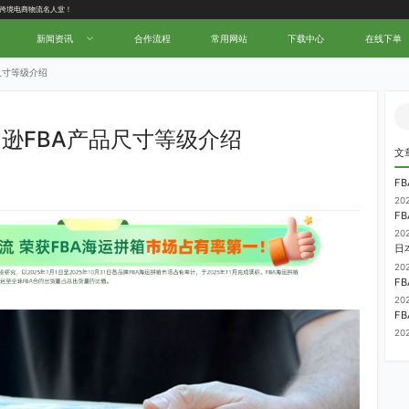
中国跨境电商物流名人堂！
新闻资讯
合作流程
常用网站
下载中心
在线下单
尺寸等级介绍
逊FBA产品尺寸等级介绍
文
20
F
20
日
20
20
20