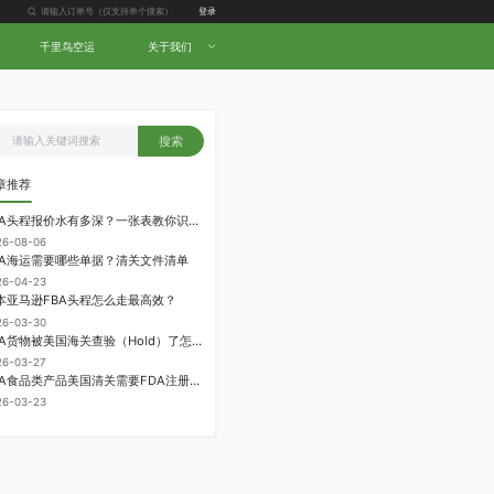
登录
千里鸟空运
关于我们
搜索
章推荐
FBA头程报价水有多深？一张表教你识别隐形收费
26-08-06
BA海运需要哪些单据？清关文件清单
26-04-23
本亚马逊FBA头程怎么走最高效？
26-03-30
FBA货物被美国海关查验（Hold）了怎么办？
26-03-27
FBA食品类产品美国清关需要FDA注册吗？
26-03-23