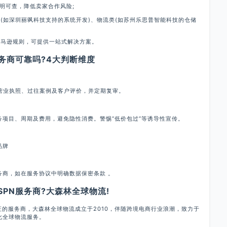
明可查，降低卖家合作风险;
(如深圳丽飒科技支持的系统开发)、物流类(如苏州乐思普智能科技的仓储
亚马逊规则，可提供一站式解决方案。
商可靠吗?4大判断维度
业执照、过往案例及客户评价，并定期复审。
目、周期及费用，避免隐性消费。警惕“低价包过”等诱导性宣传。
品牌
，如在服务协议中明确数据保密条款 。
N服务商?大森林全球物流!
的服务商，大森林全球物流成立于2010，伴随跨境电商行业浪潮，致力于
化全球物流服务。