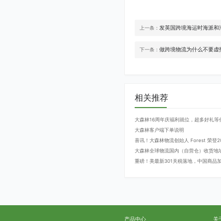
发英国跨境海运时海派和
上一条：
做跨境物流为什么不要虚
下一条：
相关推荐
大森林16周年庆福利就位，超多好礼等
大森林客户端下单说明
喜讯！大森林物流创始人 Forest 荣
大森林全球物流国内（自营仓）收货地
重磅！美最新301关税落地，中国商品加征
产品中心
关