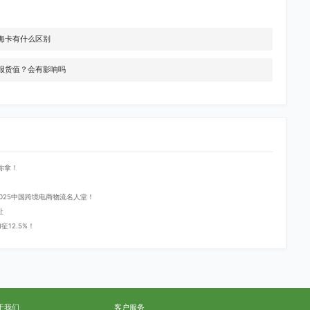
海卡有什么区别
报货值？会有影响吗
你拿！
登2025中国跨境电商物流名人堂！
址
12.5%！
于我们
客户服务