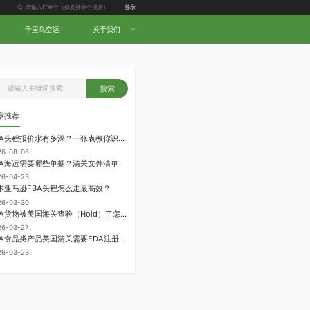
登录
千里鸟空运
关于我们
搜索
章推荐
FBA头程报价水有多深？一张表教你识别隐形收费
26-08-06
BA海运需要哪些单据？清关文件清单
26-04-23
本亚马逊FBA头程怎么走最高效？
26-03-30
FBA货物被美国海关查验（Hold）了怎么办？
26-03-27
FBA食品类产品美国清关需要FDA注册吗？
26-03-23