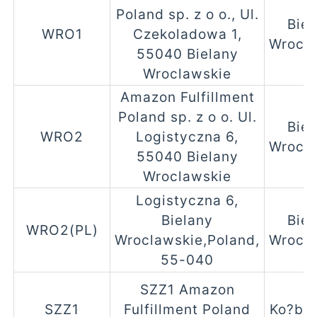
Poland sp. z o o., Ul.
Biel
WRO1
Czekoladowa 1,
Wrocl
55040 Bielany
Wroclawskie
Amazon Fulfillment
Poland sp. z o o. Ul.
Biel
WRO2
Logistyczna 6,
Wrocl
55040 Bielany
Wroclawskie
Logistyczna 6,
Bielany
Biel
WRO2(PL)
Wroclawskie,Poland,
Wrocl
55-040
SZZ1 Amazon
SZZ1
Fulfillment Poland
Ko?ba