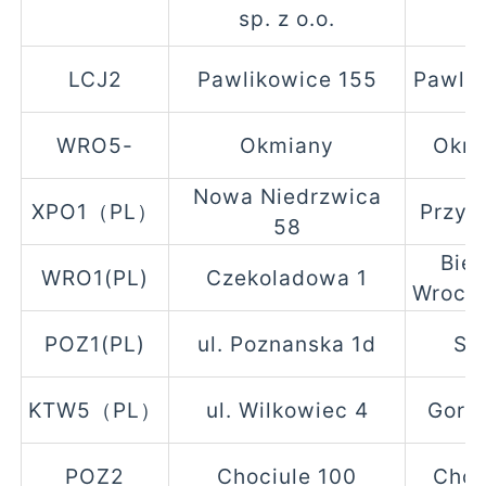
sp. z o.o.
LCJ2
Pawlikowice 155
Pawli
WRO5-
Okmiany
Okm
Nowa Niedrzwica
XPO1（PL）
Przyt
58
Biel
WRO1(PL)
Czekoladowa 1
Wrocl
POZ1(PL)
ul. Poznanska 1d
Sa
KTW5（PL）
ul. Wilkowiec 4
Gorz
POZ2
Chociule 100
Choc