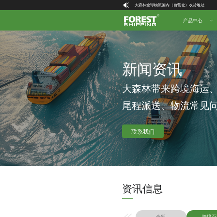
大森林全球物流国内（自营仓）收货地址
大森林16周年庆福利就位，超多好礼等你拿！
产品中心
新闻资讯
大森林带来跨境海运
尾程派送、物流常见
联系我们
资讯信息
全部
跨境百