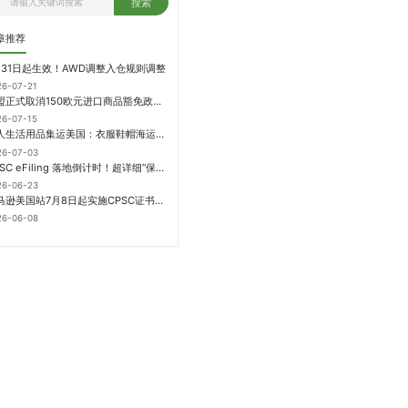
搜索
章推荐
月31日起生效！AWD调整入仓规则调整
26-07-21
欧盟正式取消150欧元进口商品豁免政策，每件加征3欧元进口关税
26-07-15
个人生活用品集运美国：衣服鞋帽海运计费方式
26-07-03
CPSC eFiling 落地倒计时！超详细“保姆级”实操指南来了！
26-06-23
亚马逊美国站7月8日起实施CPSC证书电子申报要求，FBA受管制商品需提前申报
26-06-08