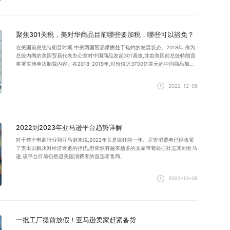
聚焦301关税，美对华商品目前哪些要加税，哪些可以豁免？
在美国前总统特朗普时期,中美两国贸易摩擦处于焦灼的发展状态。2018年,作为
总统内阁的美国贸易代表办公室对中国商品发起301调查,并由美国前总统特朗普
签署实施单边制裁内容。在2018-2019年,对价值近3700亿美元的中国商品加征
了四轮关税。
2022-12-06
2022到2023年亚马逊平台趋势详解
对于整个电商行业和亚马逊来说,2022年又是疯狂的一年。尽管消费者已经收紧
了支出以解决对经济衰退的担忧,但依然有越来越多的卖家带着雄心壮志来到亚马
逊,该平台目前仍然是美国消费者的首选零售商。
2022-12-05
一批工厂提前放假！亚马逊卖家赶紧备货