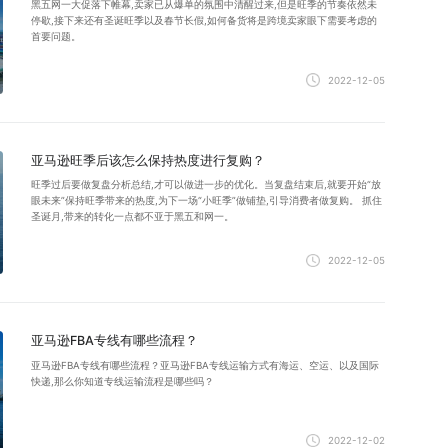
黑五网一大促落下帷幕,卖家已从爆单的氛围中清醒过来,但是旺季的节奏依然未
停歇,接下来还有圣诞旺季以及春节长假,如何备货将是跨境卖家眼下需要考虑的
首要问题。
2022-12-05
亚马逊旺季后该怎么保持热度进行复购？
旺季过后要做复盘分析总结,才可以做进一步的优化。当复盘结束后,就要开始“放
眼未来”保持旺季带来的热度,为下一场“小旺季”做铺垫,引导消费者做复购。 抓住
圣诞月,带来的转化一点都不亚于黑五和网一。
2022-12-05
亚马逊FBA专线有哪些流程？
亚马逊FBA专线有哪些流程？亚马逊FBA专线运输方式有海运、空运、以及国际
快递,那么你知道专线运输流程是哪些吗？
2022-12-02