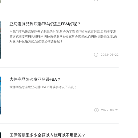
亚马逊测品到底选FBA好还是FBM好呢？
当我们亚马逊店铺刚开始测品的时候,常会为了选择运输方式而纠结,目前主要发
货方式主要有FBA和FBM,FBA就是亚马逊卖家常会选择的,而FBM则是自发货,面
对这两种运输方式,我们该如何选择呢？
2022-06-22
大件商品怎么发亚马逊FBA？
大件商品怎么发亚马逊FBA？可以参考以下几点；
2022-06-21
国际贸易里多少金额以内就可以不用报关？