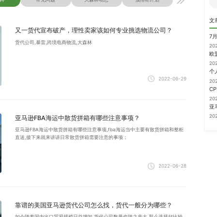
文
又一货代宣布破产，理性卖家该如何专业挑选物流公司？
7
货代公司,暴雷,跨境电商物流,大森林
20
20
2022-06-29
20
20
20
亚马逊FBA海运中散货拼箱有哪些注意事项？
亚马逊FBA海运中散货拼箱有哪些注意事项,fba海运当中主要有散货拼箱和整柜
直送,接下来就来讲讲日常散货拼箱需要注意的事项；
2022-06-28
靠谱的美国亚马逊货代公司怎么找，货代一般分为哪些？
如今随着国内出口贸易规模日益增加,货代公司数量也随之庞大,那么选择好比较