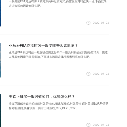
一般美国FBA海运有海卡和海派两种运输方式,而空派相对时效快一点,下面就来
讲讲海派的因素有哪些吧。
2022-06-24
亚马逊FBA物流时效一般受哪些因素影响？
亚马逊FBA物流时效一般受哪些因素影响？一般受到物品的问题还有清关、渠道
以及其他因素的问题影响,下面就来聊聊这几种因素到底有哪些吧。
2022-06-24
美森正班船一般时效如何，优势怎么样？
美森正班船美森快船航线时效更快的,相比加班船,时效要快3到4天,所以优势还是
相对明显的,美森快船一共有三种航线,CLX,CLX+,CCX。
2022-06-24