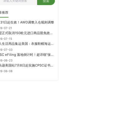
搜索
章推荐
月31日起生效！AWD调整入仓规则调整
26-07-21
欧盟正式取消150欧元进口商品豁免政策，每件加征3欧元进口关税
26-07-15
个人生活用品集运美国：衣服鞋帽海运计费方式
26-07-03
CPSC eFiling 落地倒计时！超详细“保姆级”实操指南来了！
26-06-23
亚马逊美国站7月8日起实施CPSC证书电子申报要求，FBA受管制商品需提前申报
26-06-08