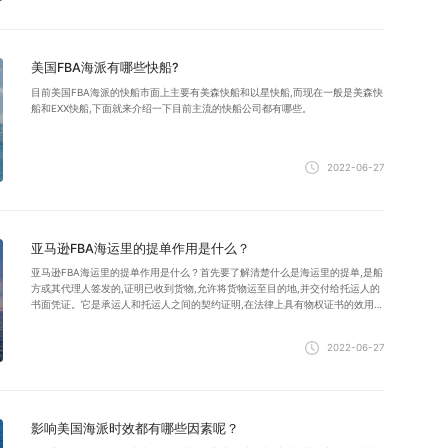
美国FBA海派有哪些快船?
目前美国FBA海派的快船市面上主要有美森快船和以星快船,而现在一般是美森快
船和EXX快船,下面就来介绍一下目前主流的快船公司都有哪些。
2022-06-27
亚马逊FBA海运里的提单作用是什么？
亚马逊FBA海运里的提单作用是什么？首先要了解清楚什么是海运里的提单,是船
方或其代理人签发的,证明已收到货物,允许将货物运至目的地,并交付给托运人的
书面凭证。它是承运人和托运人之间的契约证明,在法律上具有物权证书的效用。
接下来说一下它作用。
2022-06-27
影响美国海派时效都有哪些因素呢？