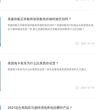
美森快船正班船和加班船有价格时效区别吗？
美森快船正班船和加班船有价格时效区别吗？美森快船在FBA海运头程很受欢迎,
在大森林物流也是一样,那么美森快船的正班船和加班船有什么区别呢？
2021-07-01
美国海卡美东为什么比美西价还贵？
美国海卡美东为什么比美西价还贵？首先你要知道美西和美东的几大港口。
2021-07-01
2021适合美国亚马逊跨境电商包括哪些产品？