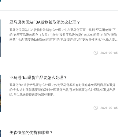
亚马逊美国站FBA货物被取消怎么处理？
亚马逊美国站FBA货物被取消怎么处理？先在亚马逊页面中找到“亚马逊物流”下
的“送至亚马逊的库存（入库）”,点击“发往亚马逊的货件的其他问题”右侧的“挑选
问题”,挑选“需要协助解决的问题下”的“已发货产品”,在“更改货件状况”中,输入货
件编号即可。
2021-07-05
亚马逊fba退货产品要怎么处理？
亚马逊fba退货产品要怎么处理？作为亚马逊卖家有时候也难免遇到商品被退货
的情况,这时候就需要我们及时处理退货产品,那么到底要怎么处理这些退货产品
呢,所以就来聊聊退货的那些事吧。
2021-07-05
美森快船的优势有哪些？