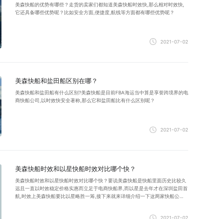
美森快船的优势有哪些？走货的卖家们都知道美森快船时效快,那么相对时效快,
它还具备哪些优势呢？比如安全方面,便捷度,航线等方面都有哪些优势呢？
2021-07-02
美森快船和盐田船区别在哪？
美森快船和盐田船有什么区别?美森快船是目前FBA海运当中算是享誉跨境界的电
商快船公司,以时效快安全著称,那么它和盐田船比有什么区别呢？
2021-07-02
美森快船时效和以星快船时效对比哪个快？
美森快船时效和以星快船时效对比哪个快？要说美森快船是快船里面历史比较久
远且一直以时效稳定价格实惠而立足于电商快船界,而以星是去年才在深圳盐田首
航,时效上美森快船要比以星略胜一筹,接下来就来详细介绍一下这两家快船公
司。
2021-07-02