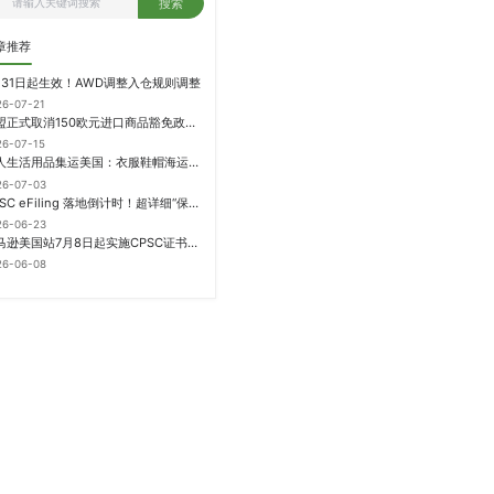
搜索
章推荐
月31日起生效！AWD调整入仓规则调整
26-07-21
欧盟正式取消150欧元进口商品豁免政策，每件加征3欧元进口关税
26-07-15
个人生活用品集运美国：衣服鞋帽海运计费方式
26-07-03
CPSC eFiling 落地倒计时！超详细“保姆级”实操指南来了！
26-06-23
亚马逊美国站7月8日起实施CPSC证书电子申报要求，FBA受管制商品需提前申报
26-06-08