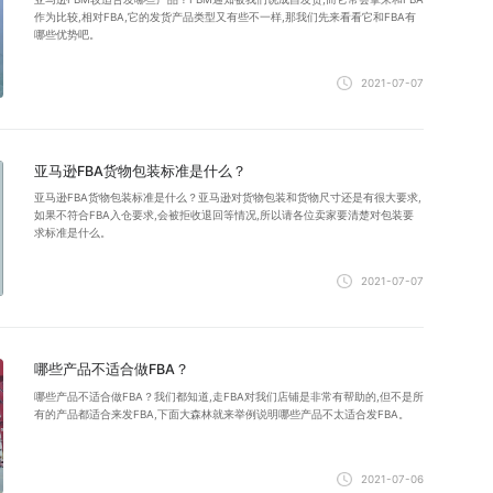
作为比较,相对FBA,它的发货产品类型又有些不一样,那我们先来看看它和FBA有
哪些优势吧。
2021-07-07
亚马逊FBA货物包装标准是什么？
亚马逊FBA货物包装标准是什么？亚马逊对货物包装和货物尺寸还是有很大要求,
如果不符合FBA入仓要求,会被拒收退回等情况,所以请各位卖家要清楚对包装要
求标准是什么。
2021-07-07
哪些产品不适合做FBA？
哪些产品不适合做FBA？我们都知道,走FBA对我们店铺是非常有帮助的,但不是所
有的产品都适合来发FBA,下面大森林就来举例说明哪些产品不太适合发FBA。
2021-07-06