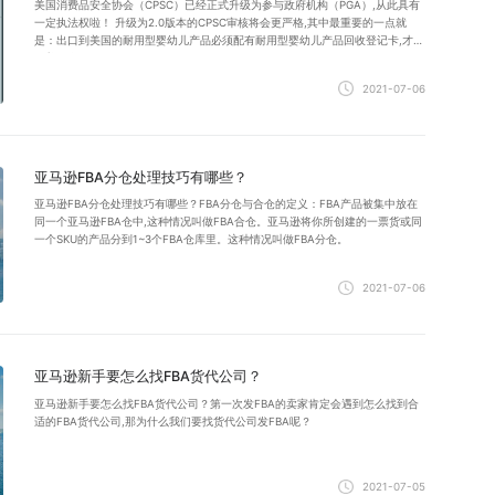
美国消费品安全协会（CPSC）已经正式升级为参与政府机构（PGA）,从此具有
一定执法权啦！ 升级为2.0版本的CPSC审核将会更严格,其中最重要的一点就
是：出口到美国的耐用型婴幼儿产品必须配有耐用型婴幼儿产品回收登记卡,才可
在美销售。
2021-07-06
亚马逊FBA分仓处理技巧有哪些？
亚马逊FBA分仓处理技巧有哪些？FBA分仓与合仓的定义：FBA产品被集中放在
同一个亚马逊FBA仓中,这种情况叫做FBA合仓。亚马逊将你所创建的一票货或同
一个SKU的产品分到1~3个FBA仓库里。这种情况叫做FBA分仓。
2021-07-06
亚马逊新手要怎么找FBA货代公司？
亚马逊新手要怎么找FBA货代公司？第一次发FBA的卖家肯定会遇到怎么找到合
适的FBA货代公司,那为什么我们要找货代公司发FBA呢？
2021-07-05