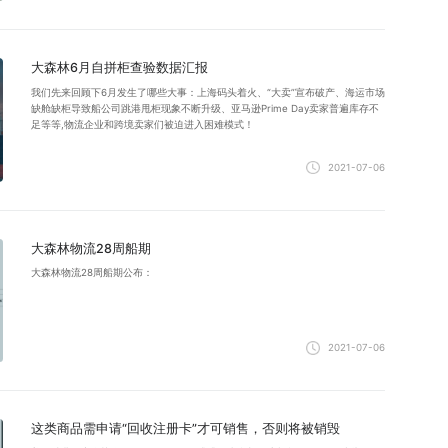
大森林6月自拼柜查验数据汇报
我们先来回顾下6月发生了哪些大事：上海码头着火、“大卖”宣布破产、海运市场
缺舱缺柜导致船公司跳港甩柜现象不断升级、亚马逊Prime Day卖家普遍库存不
足等等,物流企业和跨境卖家们被迫进入困难模式！
2021-07-06
大森林物流28周船期
大森林物流28周船期公布：
2021-07-06
这类商品需申请“回收注册卡”才可销售，否则将被销毁