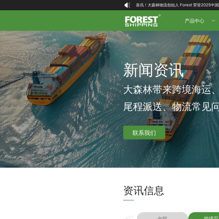
大森林全球物流国内（自营仓）收货地址
大森林16周年庆福利就位，超多好礼等你拿！
产品中心
新闻资讯
大森林带来跨境海运
尾程派送、物流常见
联系我们
资讯信息
全部
跨境百