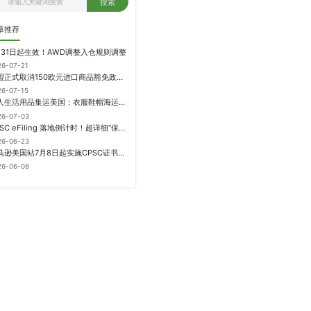
搜索
章推荐
月31日起生效！AWD调整入仓规则调整
26-07-21
欧盟正式取消150欧元进口商品豁免政策，每件加征3欧元进口关税
26-07-15
个人生活用品集运美国：衣服鞋帽海运计费方式
26-07-03
CPSC eFiling 落地倒计时！超详细“保姆级”实操指南来了！
26-06-23
亚马逊美国站7月8日起实施CPSC证书电子申报要求，FBA受管制商品需提前申报
26-06-08