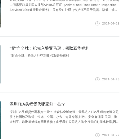
口商需要获得美国农业部APHIS许可证（Animal and Plant Health Inspection
Service动植物健康检查服务)。只有经过处理（包括但不限于熏蒸、辐射、油漆
等）并真空包装的,才可能不需要许可证。
2021-01-28
“卖”向全球！抢先入驻亚马逊，领取豪华福利
“卖”向全球！抢先入驻亚马逊,领取豪华福利
2021-01-28
深圳FBA头程货代哪家好一些？
深圳FBA头程货代哪家好一些？ 大森林全球物流：最早进入FBA头程的物流公司,
服务范围涉及海运、快递、空运、小包、海外仓等,时效、安全有保障,美国、澳
大利亚、欧洲等航线有明显优势；由于我们公司进入这个行业的时间比较早,因此
积累了较多的客户群体和行业经验；目前我们已经慢慢形成了有着FBA全航线服
务的拼箱公司；由于发货量很大,被行业戏称“FBA第一庄。
2021-01-27