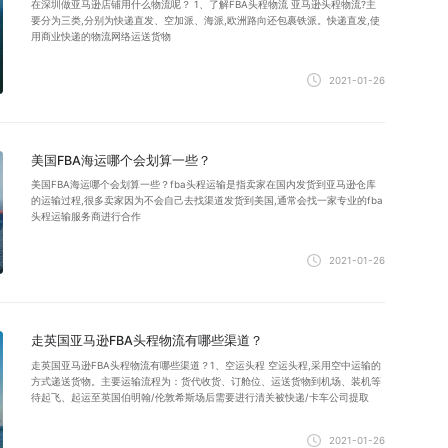
在深圳做亚马逊店铺用什么物流呢？ 1、了解FBA头程物流 亚马逊头程物流?主
要分为三类,分别为快递直发、空加派、海派,欧洲路向还包裹铁派。快递直发,使
用商业快递的物流网络运送货物
2021-01-26
美国FBA海运哪个会划算一些？
美国FBA海运哪个会划算一些？fba头程运输是指卖家在国内发货到亚马逊仓库
的运输过程,很多卖家因为不会自己去找渠道发货到美国,通常会找一家专业的fba
头程运输服务商进行合作
2021-01-26
走英国亚马逊FBA头程物流有哪些渠道？
走英国亚马逊FBA头程物流有哪些渠道？1、空运头程 空运头程,采用空中运输的
方式递送货物。主要运输流程为：货代收货、订舱位、运送货物到机场、装机等
待起飞、起运至英国伯明翰/伦敦希斯场后需要进行清关被快递/卡车公司提取
2021-01-26