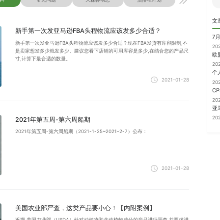
文
新手第一次发亚马逊FBA头程物流应该发多少合适？
7
新手第一次发亚马逊FBA头程物流应该发多少合适？现在FBA发货有库容限制,不
20
是卖家想发多少就发多少。建议您看下店铺的可用库容是多少,在结合您的产品尺
寸,计算下最合适的数量。
20
2021-01-28
20
20
20
2021年第五周-第六周船期
2021年第五周-第六周船期（2021-1-25~2021-2-7）公布：
2021-01-28
美国农业部严查，这类产品要小心！【内附案例】
近期,美国农业部（USDA）针对动植物和含动植物成分的产品进行严查,并要求进