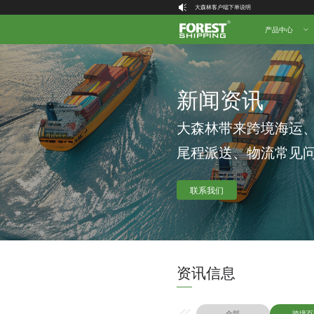
喜讯！大森林物流创始人 Forest 荣登2025
大森林全球物流国内（自营仓）收货地址
产品中心
大森林16周年庆福利就位，超多好礼等你拿！
新闻资讯
大森林带来跨境海运
尾程派送、物流常见
联系我们
资讯信息
全部
跨境百