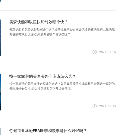
美森快船和以星快船时效哪个快？
美森快船和以星快船时效哪个快？经常做亚马逊卖家会谈论美森快船和以星快船
两者的时效差价,那么到底两者哪个更快些呢？
2021-01-25
找一家靠谱的美国海外仓应该怎么选？
找一家靠谱的美国海外仓应该怎么选？如果真要按照小编森林君去筛选一家好的
美国海外仓公司,那么可以按照以下几点去考虑。
2021-01-25
你知道亚马逊FBA旺季和淡季是什么时候吗？