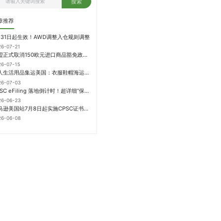
搜索
章推荐
月31日起生效！AWD调整入仓规则调整
26-07-21
欧盟正式取消150欧元进口商品豁免政策，每件加征3欧元进口关税
26-07-15
个人生活用品集运美国：衣服鞋帽海运计费方式
26-07-03
CPSC eFiling 落地倒计时！超详细“保姆级”实操指南来了！
26-06-23
亚马逊美国站7月8日起实施CPSC证书电子申报要求，FBA受管制商品需提前申报
26-06-08