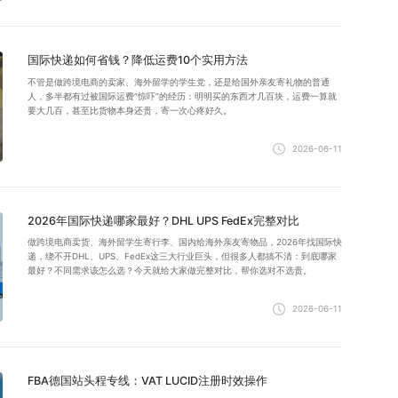
国际快递如何省钱？降低运费10个实用方法
不管是做跨境电商的卖家、海外留学的学生党，还是给国外亲友寄礼物的普通
人，多半都有过被国际运费“惊吓”的经历：明明买的东西才几百块，运费一算就
要大几百，甚至比货物本身还贵，寄一次心疼好久。
2026-06-11
2026年国际快递哪家最好？DHL UPS FedEx完整对比
做跨境电商卖货、海外留学生寄行李、国内给海外亲友寄物品，2026年找国际快
递，绕不开DHL、UPS、FedEx这三大行业巨头，但很多人都搞不清：到底哪家
最好？不同需求该怎么选？今天就给大家做完整对比，帮你选对不选贵。
2026-06-11
FBA德国站头程专线：VAT LUCID注册时效操作