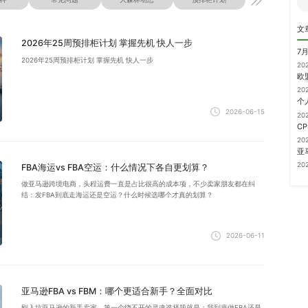
文
2026年25周预排柜计划 掌握先机 快人一步
7
2026年25周预排柜计划 掌握先机 快人一步
20
20
2026-06-15
20
20
20
FBA海运vs FBA空运：什么情况下各自更划算？
做亚马逊跨境电商，头程运费一直是占比很高的成本项，不少卖家朋友都在纠
结：发FBA到底走海运还是空运？什么时候选哪个才真的划算？
2026-06-11
亚马逊FBA vs FBM：哪个更适合新手？全面对比
刚入坑亚马逊的新手卖家，第一个绕不开的灵魂选择题就是：我到底做FBA还是