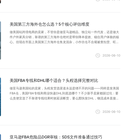
美国第三方海外仓怎么选？5个核心评估维度
做美国站跨境电商的卖家，不管你是做亚马逊精品、独立站一件代发，还是做大
件户外家具分销，靠谱的第三方海外仓绝对是帮你降本提效、稳住用户体验的核
心。但现在市面上美国第三方海外仓鱼龙混杂，小作坊仓不合规被查扣货、旺季
爆仓排仓发不出去、隐形收费乱加价……不少卖家都踩过坑。
2026-06-10
美国FBA专线和DHL哪个适合？头程选择完整对比
做亚马逊美国站的卖家，头程发货选渠道永远是绕不开的问题——同样是发美国
FBA仓，美国FBA专线和商业快递DHL到底选哪个？不少新手卖家都踩过坑：要
么贪便宜选了不靠谱专线结果时效延误断货，要么图快发DHL，物流成本直接吃
掉了大半利润。
2026-06-10
亚马逊FBA危险品DGR审核：SDS文件准备通过技巧