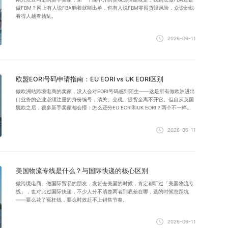
做FBM？网上有人说FBA躺着就能出单，也有人说FBM零囤货没风险，众说纷纭
看得人越看越乱。
2026-06-11
欧盟EORI号码申请指南：EU EORI vs UK EORI区别
做欧洲站跨境电商的卖家，没人会对EORI号码感到陌生——这是所有做欧洲进出
口业务的企业必须注册的身份编号，清关、交税、提货全离不开它。但自从英国
脱欧之后，很多新手卖家都会懵：怎么还分EU EORI和UK EORI？两个不一样
吗？
2026-06-11
美国物流专线是什么？与国际快递的核心区别
做跨境电商、做国际贸易的朋友，发货去美国的时候，肯定都听过「美国物流专
线」，也对比过国际快递，不少人分不清楚两者到底差在哪，选的时候总踩坑
——要么花了冤枉钱，要么时效赶不上销售节奏。
2026-06-11