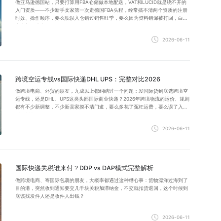
做亚马逊德国站，只要打算用FBA仓储做本地配送，VAT和LUCID就是绕不开的
入门资质——不少新手卖家第一次走德国FBA头程，经常搞不清两个资质的注册
时效、操作顺序，要么耽误入仓错过销售旺季，要么因为资料错漏被打回，白白
产生额外成本。
2026-06-11
跨境空运专线vs国际快递DHL UPS：完整对比2026
做跨境电商、外贸的朋友，九成以上都纠结过一个问题：发国际货到底选跨境空
运专线，还是DHL、UPS这类头部国际商业快递？2026年跨境物流的运价、规则
都有不少新调整，不少新卖家摸不清门道，要么多花了冤枉运费，要么误了入仓
时效断货亏钱。
2026-06-11
国际快递关税谁来付？DDP vs DAP模式完整解析
做跨境电商、寄国际包裹的朋友，大概率都遇过这种糟心事：货物漂洋过海到了
目的港，突然收到通知要交几千块关税加滞纳金，不交就扣货退回，这个时候到
底该找发件人还是收件人出钱？
2026-06-11