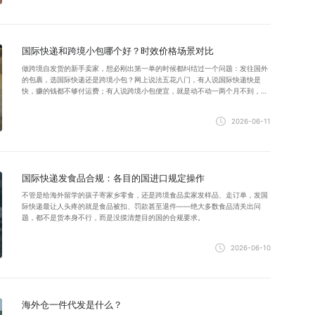
国际快递和跨境小包哪个好？时效价格场景对比
做跨境自发货的新手卖家，想必刚出第一单的时候都纠结过一个问题：发往国外
的包裹，选国际快递还是跨境小包？网上说法五花八门，有人说国际快递快是
快，赚的钱都不够付运费；有人说跨境小包便宜，就是动不动一两个月不到，丢
件了还没处说理，到底哪个好？
2026-06-11
国际快递发食品合规：各目的国进口规定操作
不管是给海外留学的孩子寄家乡零食，还是跨境食品卖家发样品、走订单，发国
际快递最让人头疼的就是食品被扣、罚款甚至退件——绝大多数食品清关出问
题，都不是货本身不行，而是没摸清楚目的国的合规要求。
2026-06-10
海外仓一件代发是什么？