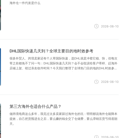
海外仓一件代发是什么
2026-06-10
DHL国际快递几天到？全球主要目的地时效参考
很多外贸人、跨境卖家还有个人寄国际快递，选DHL就是冲着它稳、快，但每次
寄之前都免不了问一句：DHL国际快递几天到？会不会耽误给客户寄样、赶海外
店铺上架、错过亲友收件时间？今天我们整理了全球热门目的地的DHL时效参
考，还有影响时效的常见问题，帮你提前做好寄件规划。
2026-06-10
第三方海外仓适合什么产品？
做跨境电商这么多年，我见过太多卖家踩过海外仓的坑：明明都说海外仓能降本
提效，自己把货囤进去之后，要么赚的钱全交了仓储费，要么滞销压货亏得底朝
天。
2026-06-10