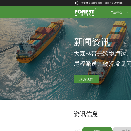
大森林全球物流国内（自营仓）收货地址
大森林16周年庆福利就位，超多好礼等你拿！
产品中心
新闻资讯
大森林带来跨境海运
尾程派送、物流常见
联系我们
资讯信息
全部
跨境百