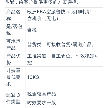
匹配，给客户提供更多的方案选择。
产品名
欧洲FBA空派普快（比利时清）-
称
含税价（无电）
是/否包
含税
税
可承运
普货类，可接收普货/弱磁产品。
产品
产品优
主推渠道，自主仓位、时效稳定可
势
控
计费重
最低要
10KG
求
税金较高产品
适宜货
件类型
时效要求一般