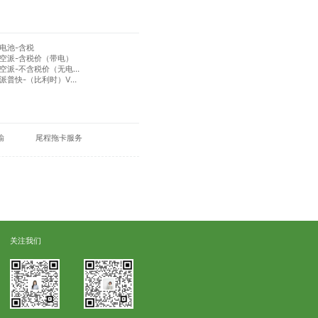
电池-含税
A空派-含税价（带电）
新加坡FBA空派-不含税价（无电&带电）
欧洲FBA空派普快-（比利时）VAT递延（无电）
输
尾程拖卡服务
关注我们