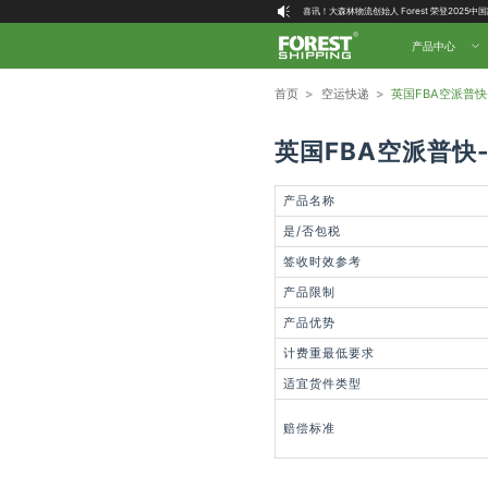
喜讯！大森林物流创始人 Forest 荣登2025
大森林全球物流国内（自营仓）收货地址
产品中心
大森林16周年庆福利就位，超多好礼等你拿！
首页
>
空运快递
>
英国FBA空派普快
英国FBA空派普快
产品名称
是/否包税
签收时效参考
产品限制
产品优势
计费重最低要求
适宜货件类型
赔偿标准