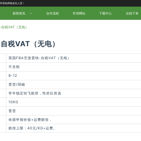
中国跨境电商物流名人堂！
新闻资讯
合作流程
常用网站
下载中心
在线下单
-自税VAT（无电）
-自税VAT（无电）
英国FBA空派普快-自税VAT（无电）
不含税
8-12
普货/弱磁
常年稳定转飞航班，性价比首选
10KG
普货
依据申报价值+运费赔偿，
赔偿上限：40元/KG+运费。