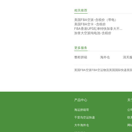
相关推荐
美国FBA空派-含税价（带电）
美国FBA空卡 -含税价
FBA香港UPS红单特快加拿大不含税
加拿大空派纯电池-含税价
更多服务
整柜拼箱
海外仓
清关
英国FBA空派
FBA空运物流
英国国际快递
英国
产品中心
关
海运拼箱哥
公
千里鸟空运快递
联
大牛海外仓
网