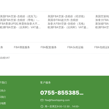
美国FBA空派-含税价（优先飞）
美国FBA空派-含税价（经济线）
美国空派纯
美国FBA空派-含税价（带电）-香港飞
美国非FBA超大件-含税价
加拿大FB
FBA香港UPS红单普快加拿大不含税
加拿大FBA空派-含税价（无电）
欧洲FBA空派-（比利时）VAT递延（香港飞）
欧洲FBA空派-（比利时）VAT递延（带电）
服务
FBA增值服务
FBA配套服务
FBA头程运输
FBA包税运
自税VAT
于我们
客户服务
司简介
0755-85538553
系我们
fba@fbashipping.com
站地图
周一至周五9:00-12:30，14:00-