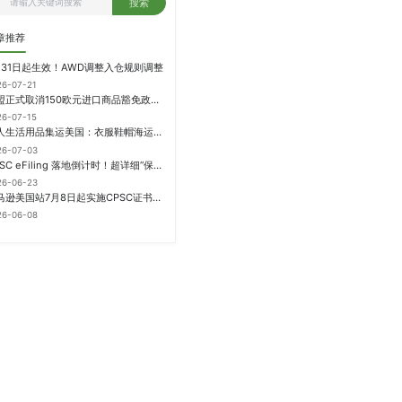
搜索
章推荐
月31日起生效！AWD调整入仓规则调整
26-07-21
欧盟正式取消150欧元进口商品豁免政策，每件加征3欧元进口关税
26-07-15
个人生活用品集运美国：衣服鞋帽海运计费方式
26-07-03
CPSC eFiling 落地倒计时！超详细“保姆级”实操指南来了！
26-06-23
亚马逊美国站7月8日起实施CPSC证书电子申报要求，FBA受管制商品需提前申报
26-06-08