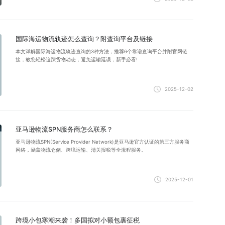
国际海运物流轨迹怎么查询？附查询平台及链接
本文详解国际海运物流轨迹查询的3种方法，推荐6个靠谱查询平台并附官网链
接，教您轻松追踪货物动态，避免运输延误，新手必看!
2025-12-02
亚马逊物流SPN服务商怎么联系？
亚马逊物流SPN(Service Provider Network)是亚马逊官方认证的第三方服务商
网络，涵盖物流仓储、跨境运输、清关报税等全流程服务。
2025-12-01
跨境小包寒潮来袭！多国拟对小额包裹征税