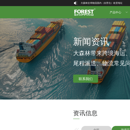
大森林全球物流国内（自营仓）收货地址
大森林16周年庆福利就位，超多好礼等你拿！
产品中心
新闻资讯
大森林带来跨境海运
尾程派送、物流常见
联系我们
资讯信息
全部
跨境百