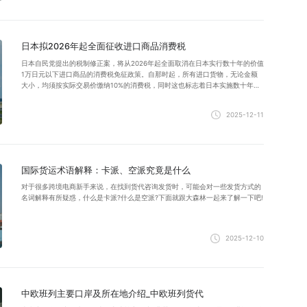
日本拟2026年起全面征收进口商品消费税
日本自民党提出的税制修正案，将从2026年起全面取消在日本实行数十年的价值
1万日元以下进口商品的消费税免征政策。自那时起，所有进口货物，无论金额
大小，均须按实际交易价缴纳10%的消费税，同时这也标志着日本实施数十年的
小额进口免税政策正式落幕。发日本小包快递物流专线就找大森林！
2025-12-11
国际货运术语解释：卡派、空派究竟是什么
对于很多跨境电商新手来说，在找到货代咨询发货时，可能会对一些发货方式的
名词解释有所疑惑，什么是卡派?什么是空派?下面就跟大森林一起来了解一下吧!
2025-12-10
中欧班列主要口岸及所在地介绍_中欧班列货代