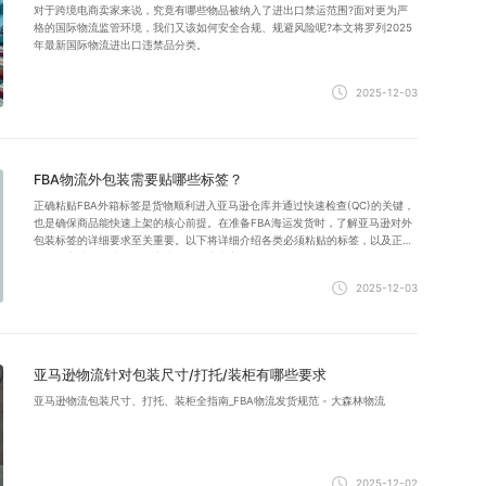
对于跨境电商卖家来说，究竟有哪些物品被纳入了进出口禁运范围?面对更为严
格的国际物流监管环境，我们又该如何安全合规、规避风险呢?本文将罗列2025
年最新国际物流进出口违禁品分类。
2025-12-03
FBA物流外包装需要贴哪些标签？
正确粘贴FBA外箱标签是货物顺利进入亚马逊仓库并通过快速检查(QC)的关键，
也是确保商品能快速上架的核心前提。在准备FBA海运发货时，了解亚马逊对外
包装标签的详细要求至关重要。以下将详细介绍各类必须粘贴的标签，以及正确
的贴标方式，帮助您顺利完成FBA物流事宜。
2025-12-03
亚马逊物流针对包装尺寸/打托/装柜有哪些要求
亚马逊物流包装尺寸、打托、装柜全指南_FBA物流发货规范 - 大森林物流
2025-12-02