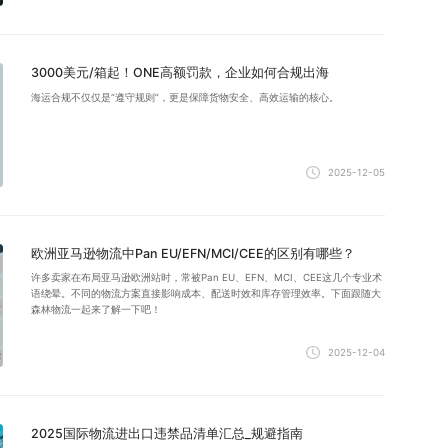
3000美元/箱起！ONE高额罚款，企业如何合规出海
海运合规不仅仅是“遵守规则”，更是保障货物安全、高效运输的核心。
2025-12-05
欧洲亚马逊物流中Pan EU/EFN/MCI/CEE的区别有哪些？
许多卖家在布局亚马逊欧洲站时，常被Pan EU、EFN、MCI、CEE这几个专业术
语绕晕。不同的物流方案直接影响成本、配送时效和库存管理效率。下面跟随大
森林物流一起来了解一下吧！
2025-12-04
2025国际物流进出口违禁品清单汇总_规避指南