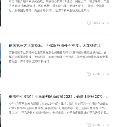
本文详细介绍中欧班列西线、东线核心口岸(满洲里、阿拉山口、霍尔果斯、二连
浩特等)的具体所在地、区位优势、通关能力及主要服务企业(中外运、中国外
运、新疆国际陆港、内蒙古环投等)，助您了解欧亚物流枢纽布局。
2025-12-10
德国第三方退货换标、仓储服务海外仓推荐：大森林物流
需要德国专业的海外仓退货换标及仓储服务?深圳大森林国际物流提供高效、合
规的德国退货处理、换贴标签、本地仓储及一件代发，助您解决跨境电商欧洲退
货难题，降本增效!立即了解详情。
2025-12-08
重击中小卖家！亚马逊FBA新政策2025：仓储上限砍20%，突击清库存
今年4月亚马逊发布新规，自2025年4月4日起，我们将从运营中心移除存放超过
270天的库存(超龄可售库存)或被视为不可售的库存，对于超龄可售库存(270天
及以上)，亚马逊将对其进行清仓。此规定后，对于有库藏累计的亚马逊卖家又该
如何规避被清仓风险?下面跟随大森林一起了解吧！
2025-12-08