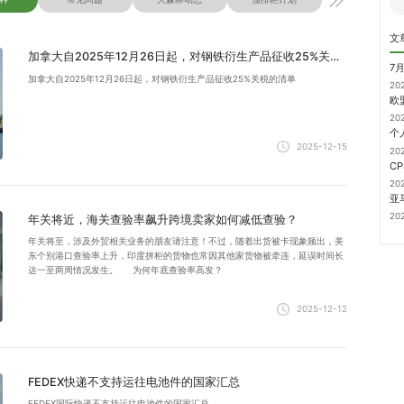
文
加拿大自2025年12月26日起，对钢铁衍生产品征收25%关税的清单
7
加拿大自2025年12月26日起，对钢铁衍生产品征收25%关税的清单
20
20
2025-12-15
20
20
20
年关将近，海关查验率飙升跨境卖家如何减低查验？
年关将至，涉及外贸相关业务的朋友请注意！不过，随着出货被卡现象频出，美
东个别港口查验率上升，印度拼柜的货物也常因其他家货物被牵连，延误时间长
达一至两周情况发生。 为何年底查验率高发？
2025-12-12
FEDEX快递不支持运往电池件的国家汇总
FEDEX国际快递不支持运往电池件的国家汇总