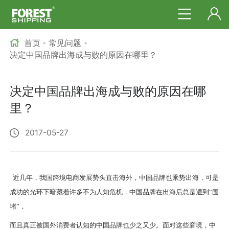
首页
常见问题
>
>
决定中国品牌出海成与败的原因在哪里？
决定中国品牌出海成与败的原因在哪
里？
2017-05-27
近
几
年，
我
国跨境电商发展势头
直击海外
，中国品牌也乘势出海，
可是
成功的光环下暗藏
着许多不为人知
危机，中国品牌在出海后
总是遭到
“围
堵”，
而且
真正被国外消费者认知的中国品牌也
少之又少
。面
对这些
窘境，中